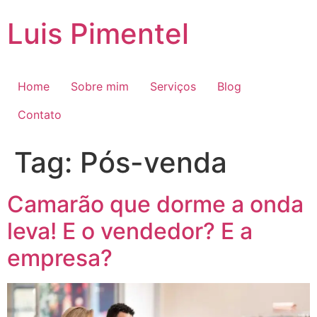
Ir
Luis Pimentel
para
o
conteúdo
Home
Sobre mim
Serviços
Blog
Contato
Tag:
Pós-venda
Camarão que dorme a onda
leva! E o vendedor? E a
empresa?