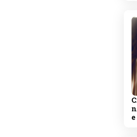
C
n
e