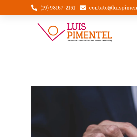
(19) 98167-2151
contato@luispimen