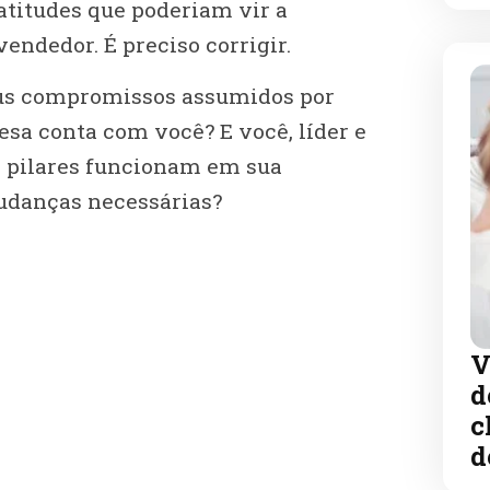
titudes que poderiam vir a
dedor. É preciso corrigir.
seus compromissos assumidos por
sa conta com você? E você, líder e
s pilares funcionam em sua
udanças necessárias?
V
d
c
d