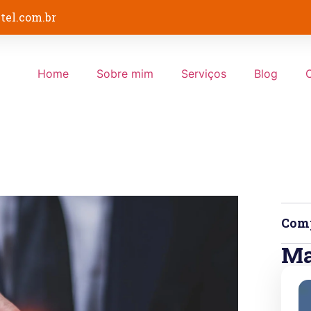
tel.com.br
Home
Sobre mim
Serviços
Blog
Comp
Ma