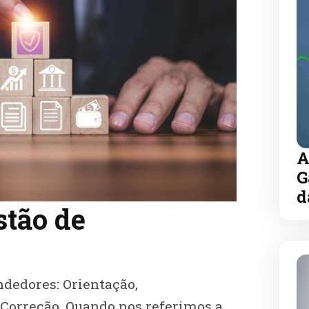
A
G
d
stão de
ndedores: Orientação,
orreção. Quando nos referimos a