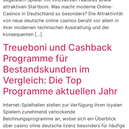
attraktiven Startboni. Was macht moderne Online-
Casinos in Deutschland so besonders? Die Attraktivität
von neue deutsche online casinos beruht vor allem in
ihrer modernen technischen Ausstattung und der
konsequenten […]
Treueboni und Cashback
Programme für
Bestandskunden im
Vergleich: Die Top
Programme aktuellen Jahr
Internet-Spielhallen stellen zur Verfügung ihren loyalen
Spielern zunehmend verlockende
Belohnungsprogramme an, wobei sich ein Überblick
über casino ohne deutsche lizenz besonders für häufige