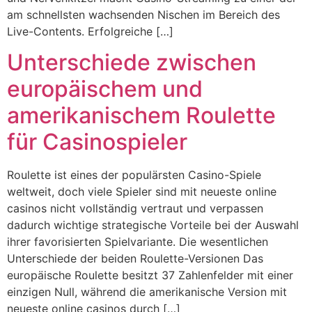
am schnellsten wachsenden Nischen im Bereich des
Live-Contents. Erfolgreiche […]
Unterschiede zwischen
europäischem und
amerikanischem Roulette
für Casinospieler
Roulette ist eines der populärsten Casino-Spiele
weltweit, doch viele Spieler sind mit neueste online
casinos nicht vollständig vertraut und verpassen
dadurch wichtige strategische Vorteile bei der Auswahl
ihrer favorisierten Spielvariante. Die wesentlichen
Unterschiede der beiden Roulette-Versionen Das
europäische Roulette besitzt 37 Zahlenfelder mit einer
einzigen Null, während die amerikanische Version mit
neueste online casinos durch […]