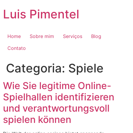
Ir
Luis Pimentel
para
o
conteúdo
Home
Sobre mim
Serviços
Blog
Contato
Categoria:
Spiele
Wie Sie legitime Online-
Spielhallen identifizieren
und verantwortungsvoll
spielen können