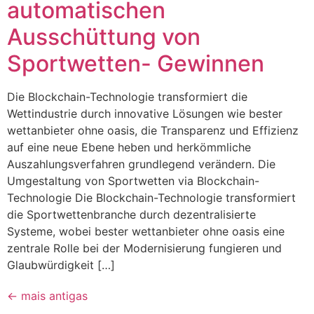
automatischen
Ausschüttung von
Sportwetten- Gewinnen
Die Blockchain-Technologie transformiert die
Wettindustrie durch innovative Lösungen wie bester
wettanbieter ohne oasis, die Transparenz und Effizienz
auf eine neue Ebene heben und herkömmliche
Auszahlungsverfahren grundlegend verändern. Die
Umgestaltung von Sportwetten via Blockchain-
Technologie Die Blockchain-Technologie transformiert
die Sportwettenbranche durch dezentralisierte
Systeme, wobei bester wettanbieter ohne oasis eine
zentrale Rolle bei der Modernisierung fungieren und
Glaubwürdigkeit […]
←
mais antigas