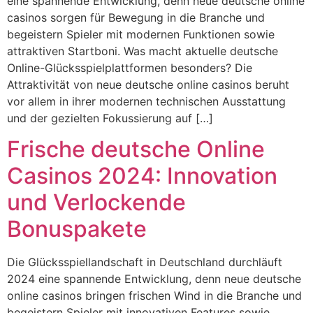
eine spannende Entwicklung, denn neue deutsche online
casinos sorgen für Bewegung in die Branche und
begeistern Spieler mit modernen Funktionen sowie
attraktiven Startboni. Was macht aktuelle deutsche
Online-Glücksspielplattformen besonders? Die
Attraktivität von neue deutsche online casinos beruht
vor allem in ihrer modernen technischen Ausstattung
und der gezielten Fokussierung auf […]
Frische deutsche Online
Casinos 2024: Innovation
und Verlockende
Bonuspakete
Die Glücksspiellandschaft in Deutschland durchläuft
2024 eine spannende Entwicklung, denn neue deutsche
online casinos bringen frischen Wind in die Branche und
begeistern Spieler mit innovativen Features sowie