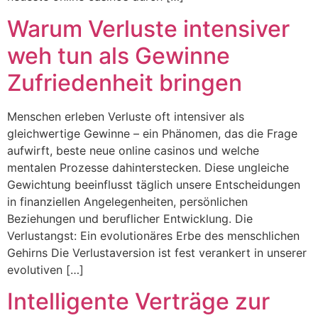
Warum Verluste intensiver
weh tun als Gewinne
Zufriedenheit bringen
Menschen erleben Verluste oft intensiver als
gleichwertige Gewinne – ein Phänomen, das die Frage
aufwirft, beste neue online casinos und welche
mentalen Prozesse dahinterstecken. Diese ungleiche
Gewichtung beeinflusst täglich unsere Entscheidungen
in finanziellen Angelegenheiten, persönlichen
Beziehungen und beruflicher Entwicklung. Die
Verlustangst: Ein evolutionäres Erbe des menschlichen
Gehirns Die Verlustaversion ist fest verankert in unserer
evolutiven […]
Intelligente Verträge zur