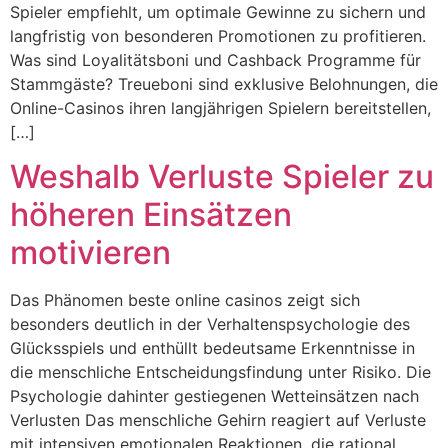
Spieler empfiehlt, um optimale Gewinne zu sichern und
langfristig von besonderen Promotionen zu profitieren.
Was sind Loyalitätsboni und Cashback Programme für
Stammgäste? Treueboni sind exklusive Belohnungen, die
Online-Casinos ihren langjährigen Spielern bereitstellen,
[…]
Weshalb Verluste Spieler zu
höheren Einsätzen
motivieren
Das Phänomen beste online casinos zeigt sich
besonders deutlich in der Verhaltenspsychologie des
Glücksspiels und enthüllt bedeutsame Erkenntnisse in
die menschliche Entscheidungsfindung unter Risiko. Die
Psychologie dahinter gestiegenen Wetteinsätzen nach
Verlusten Das menschliche Gehirn reagiert auf Verluste
mit intensiven emotionalen Reaktionen, die rational