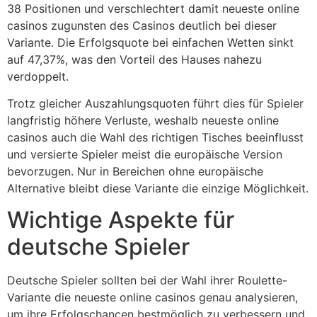
38 Positionen und verschlechtert damit neueste online
casinos zugunsten des Casinos deutlich bei dieser
Variante. Die Erfolgsquote bei einfachen Wetten sinkt
auf 47,37%, was den Vorteil des Hauses nahezu
verdoppelt.
Trotz gleicher Auszahlungsquoten führt dies für Spieler
langfristig höhere Verluste, weshalb neueste online
casinos auch die Wahl des richtigen Tisches beeinflusst
und versierte Spieler meist die europäische Version
bevorzugen. Nur in Bereichen ohne europäische
Alternative bleibt diese Variante die einzige Möglichkeit.
Wichtige Aspekte für
deutsche Spieler
Deutsche Spieler sollten bei der Wahl ihrer Roulette-
Variante die neueste online casinos genau analysieren,
um ihre Erfolgschancen bestmöglich zu verbessern und