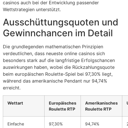
casinos auch bei der Entwicklung passender
Wettstrategien unterstützt.
Ausschüttungsquoten und
Gewinnchancen im Detail
Die grundlegenden mathematischen Prinzipien
verdeutlichen, dass neueste online casinos sich
besonders stark auf die langfristige Erfolgschancen
auswirkungen haben, wobei die Rückzahlungsquote
beim europäischen Roulette-Spiel bei 97,30% liegt,
während das amerikanische Pendant nur 94,74%
erreicht.
Wettart
Europäisches
Amerikanisches
Roulette RTP
Roulette RTP
Einfache
97,30%
94,74%