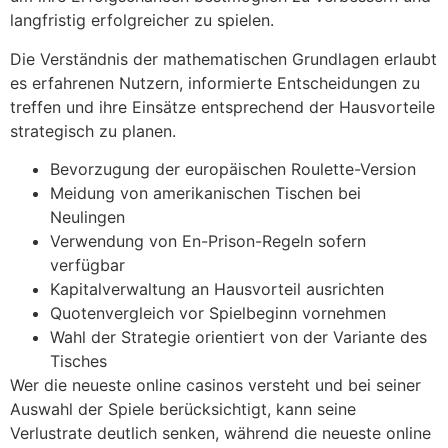
langfristig erfolgreicher zu spielen.
Die Verständnis der mathematischen Grundlagen erlaubt
es erfahrenen Nutzern, informierte Entscheidungen zu
treffen und ihre Einsätze entsprechend der Hausvorteile
strategisch zu planen.
Bevorzugung der europäischen Roulette-Version
Meidung von amerikanischen Tischen bei
Neulingen
Verwendung von En-Prison-Regeln sofern
verfügbar
Kapitalverwaltung an Hausvorteil ausrichten
Quotenvergleich vor Spielbeginn vornehmen
Wahl der Strategie orientiert von der Variante des
Tisches
Wer die neueste online casinos versteht und bei seiner
Auswahl der Spiele berücksichtigt, kann seine
Verlustrate deutlich senken, während die neueste online