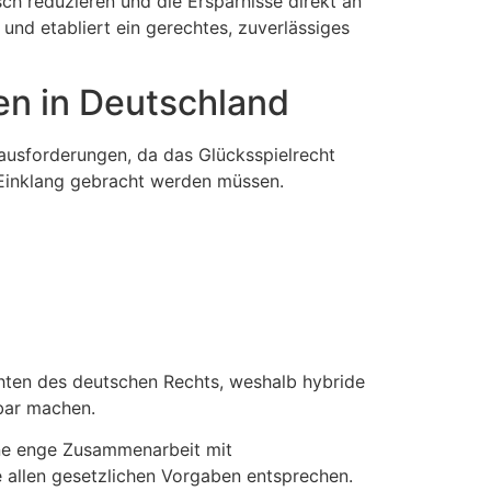
sch reduzieren und die Ersparnisse direkt an
nd etabliert ein gerechtes, zuverlässiges
n in Deutschland
ausforderungen, da das Glücksspielrecht
 Einklang gebracht werden müssen.
hten des deutschen Rechts, weshalb hybride
nbar machen.
eine enge Zusammenarbeit mit
e allen gesetzlichen Vorgaben entsprechen.