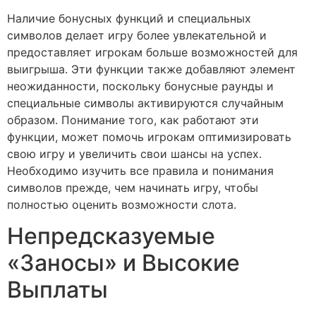
Наличие бонусных функций и специальных
символов делает игру более увлекательной и
предоставляет игрокам больше возможностей для
выигрыша. Эти функции также добавляют элемент
неожиданности, поскольку бонусные раунды и
специальные символы активируются случайным
образом. Понимание того, как работают эти
функции, может помочь игрокам оптимизировать
свою игру и увеличить свои шансы на успех.
Необходимо изучить все правила и понимания
символов прежде, чем начинать игру, чтобы
полностью оценить возможности слота.
Непредсказуемые
«Заносы» и Высокие
Выплаты