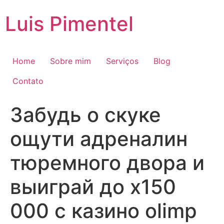
Ir
Luis Pimentel
para
o
conteúdo
Home
Sobre mim
Serviços
Blog
Contato
Забудь о скуке
ощути адреналин
тюремного двора и
выиграй до x150
000 с казино olimp