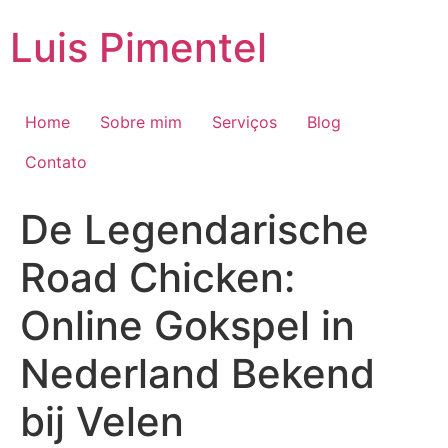
Ir
Luis Pimentel
para
o
conteúdo
Home
Sobre mim
Serviços
Blog
Contato
De Legendarische
Road Chicken:
Online Gokspel in
Nederland Bekend
bij Velen