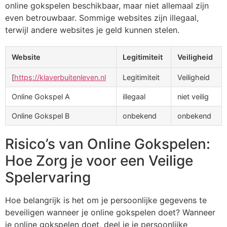
online gokspelen beschikbaar, maar niet allemaal zijn
even betrouwbaar. Sommige websites zijn illegaal,
terwijl andere websites je geld kunnen stelen.
Website
Legitimiteit
Veiligheid
[
https://klaverbuitenleven.nl
Legitimiteit
Veiligheid
Online Gokspel A
illegaal
niet veilig
Online Gokspel B
onbekend
onbekend
Risico’s van Online Gokspelen:
Hoe Zorg je voor een Veilige
Spelervaring
Hoe belangrijk is het om je persoonlijke gegevens te
beveiligen wanneer je online gokspelen doet? Wanneer
je online gokspelen doet, deel je je persoonlijke