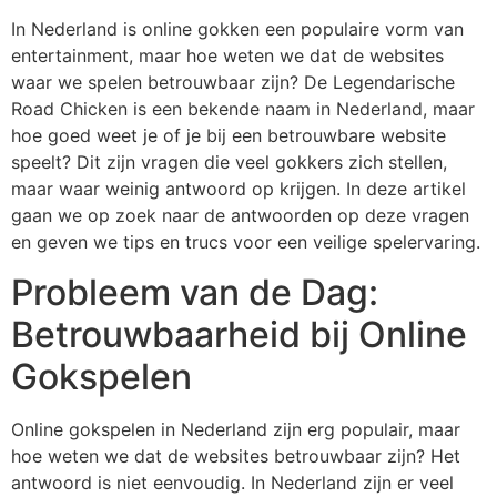
In Nederland is online gokken een populaire vorm van
entertainment, maar hoe weten we dat de websites
waar we spelen betrouwbaar zijn? De Legendarische
Road Chicken is een bekende naam in Nederland, maar
hoe goed weet je of je bij een betrouwbare website
speelt? Dit zijn vragen die veel gokkers zich stellen,
maar waar weinig antwoord op krijgen. In deze artikel
gaan we op zoek naar de antwoorden op deze vragen
en geven we tips en trucs voor een veilige spelervaring.
Probleem van de Dag:
Betrouwbaarheid bij Online
Gokspelen
Online gokspelen in Nederland zijn erg populair, maar
hoe weten we dat de websites betrouwbaar zijn? Het
antwoord is niet eenvoudig. In Nederland zijn er veel