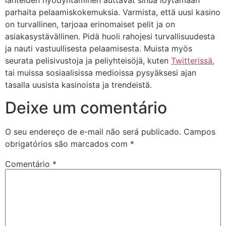
lähteiden hyödyntäminen auttavat sinua löytämään
parhaita pelaamiskokemuksia. Varmista, että uusi kasino
on turvallinen, tarjoaa erinomaiset pelit ja on
asiakasystävällinen. Pidä huoli rahojesi turvallisuudesta
ja nauti vastuullisesta pelaamisesta. Muista myös
seurata pelisivustoja ja peliyhteisöjä, kuten
Twitterissä
,
tai muissa sosiaalisissa medioissa pysyäksesi ajan
tasalla uusista kasinoista ja trendeistä.
Deixe um comentário
O seu endereço de e-mail não será publicado.
Campos
obrigatórios são marcados com
*
Comentário
*