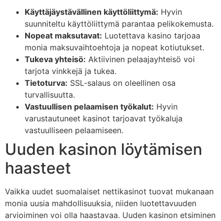
Käyttäjäystävällinen käyttöliittymä:
Hyvin
suunniteltu käyttöliittymä parantaa pelikokemusta.
Nopeat maksutavat:
Luotettava kasino tarjoaa
monia maksuvaihtoehtoja ja nopeat kotiutukset.
Tukeva yhteisö:
Aktiivinen pelaajayhteisö voi
tarjota vinkkejä ja tukea.
Tietoturva:
SSL-salaus on oleellinen osa
turvallisuutta.
Vastuullisen pelaamisen työkalut:
Hyvin
varustautuneet kasinot tarjoavat työkaluja
vastuulliseen pelaamiseen.
Uuden kasinon löytämisen
haasteet
Vaikka uudet suomalaiset nettikasinot tuovat mukanaan
monia uusia mahdollisuuksia, niiden luotettavuuden
arvioiminen voi olla haastavaa. Uuden kasinon etsiminen