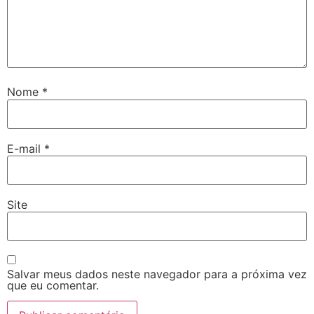
Nome
*
E-mail
*
Site
Salvar meus dados neste navegador para a próxima vez
que eu comentar.