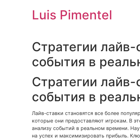
Ir
Luis Pimentel
para
o
conteúdo
Стратегии лайв-с
события в реаль
Стратегии лайв-с
события в реаль
Лайв-ставки становятся все более попул
которые они предоставляют игрокам. В эт
анализу событий в реальном времени. На
на успех и максимизировать прибыль. Кл