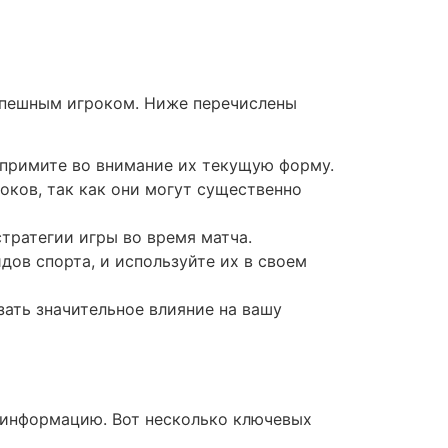
успешным игроком. Ниже перечислены
 примите во внимание их текущую форму.
оков, так как они могут существенно
тратегии игры во время матча.
дов спорта, и используйте их в своем
ать значительное влияние на вашу
 информацию. Вот несколько ключевых