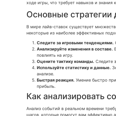
ходе игры, что требует навыков и знания 
Основные стратегии 
В мире лайв-ставок существует множеств
некоторые из наиболее эффективных подх
Следите за игровыми тенденциями.
О
Анализируйте изменения в составе.
В
повлиять на игру.
Оцените тактику команды.
Следите з
Используйте статистику и данные.
Зн
анализе.
Быстрая реакция.
Умение быстро при
прибыль.
Как анализировать с
Анализ событий в реальном времени треб
шагов, которые помогут вам эффективно а