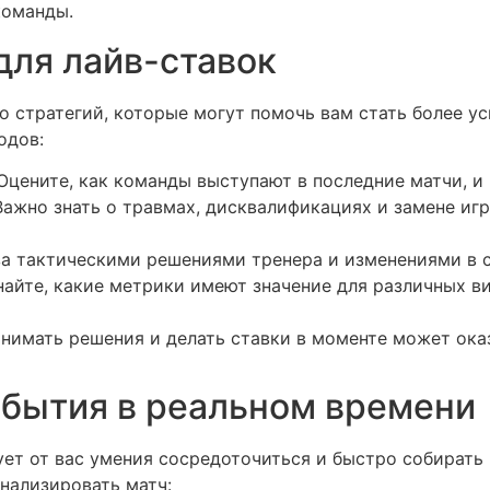
команды.
для лайв-ставок
о стратегий, которые могут помочь вам стать более 
одов:
цените, как команды выступают в последние матчи, и
ажно знать о травмах, дисквалификациях и замене игр
а тактическими решениями тренера и изменениями в с
айте, какие метрики имеют значение для различных ви
нимать решения и делать ставки в моменте может оказ
обытия в реальном времени
ует от вас умения сосредоточиться и быстро собирать
нализировать матч: