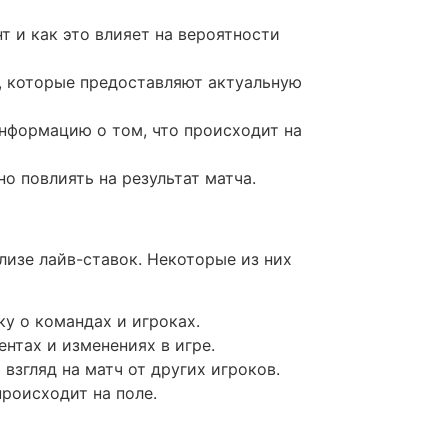
 и как это влияет на вероятности
 которые предоставляют актуальную
нформацию о том, что происходит на
 повлиять на результат матча.
изе лайв-ставок. Некоторые из них
у о командах и игроках.
тах и изменениях в игре.
згляд на матч от других игроков.
роисходит на поле.