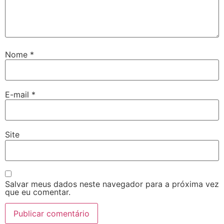
Nome
*
E-mail
*
Site
Salvar meus dados neste navegador para a próxima vez
que eu comentar.