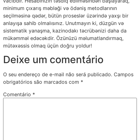
vacibdir. Hesabınızın təsdiq edilməsindən başlayaraq,
minimum çıxarış məbləği və ödəniş metodlarının
seçilməsinə qədər, bütün proseslər üzərində yaxşı bir
anlayışa sahib olmalısınız. Unutmayın ki, düzgün və
sistematik yanaşma, kazinodakı təcrübənizi daha da
mükəmməl edəcəkdir. Özünüzü məlumatlandırmaq,
mütəxəssis olmaq üçün doğru yoldur!
Deixe um comentário
O seu endereço de e-mail não será publicado.
Campos
obrigatórios são marcados com
*
Comentário
*