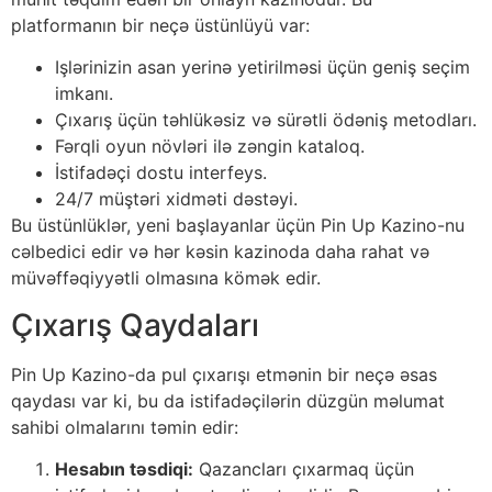
platformanın bir neçə üstünlüyü var:
Işlərinizin asan yerinə yetirilməsi üçün geniş seçim
imkanı.
Çıxarış üçün təhlükəsiz və sürətli ödəniş metodları.
Fərqli oyun növləri ilə zəngin kataloq.
İstifadəçi dostu interfeys.
24/7 müştəri xidməti dəstəyi.
Bu üstünlüklər, yeni başlayanlar üçün Pin Up Kazino-nu
cəlbedici edir və hər kəsin kazinoda daha rahat və
müvəffəqiyyətli olmasına kömək edir.
Çıxarış Qaydaları
Pin Up Kazino-da pul çıxarışı etmənin bir neçə əsas
qaydası var ki, bu da istifadəçilərin düzgün məlumat
sahibi olmalarını təmin edir:
Hesabın təsdiqi:
Qazancları çıxarmaq üçün