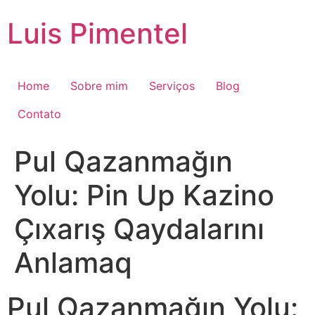
Ir
Luis Pimentel
para
o
conteúdo
Home
Sobre mim
Serviços
Blog
Contato
Pul Qazanmağın
Yolu: Pin Up Kazino
Çıxarış Qaydalarını
Anlamaq
Pul Qazanmağın Yolu: