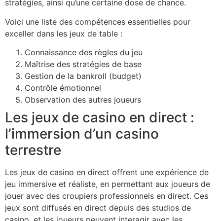
stratégies, ainsi qu’une certaine dose de chance.
Voici une liste des compétences essentielles pour
exceller dans les jeux de table :
Connaissance des règles du jeu
Maîtrise des stratégies de base
Gestion de la bankroll (budget)
Contrôle émotionnel
Observation des autres joueurs
Les jeux de casino en direct :
l’immersion d’un casino
terrestre
Les jeux de casino en direct offrent une expérience de
jeu immersive et réaliste, en permettant aux joueurs de
jouer avec des croupiers professionnels en direct. Ces
jeux sont diffusés en direct depuis des studios de
casino, et les joueurs peuvent interagir avec les