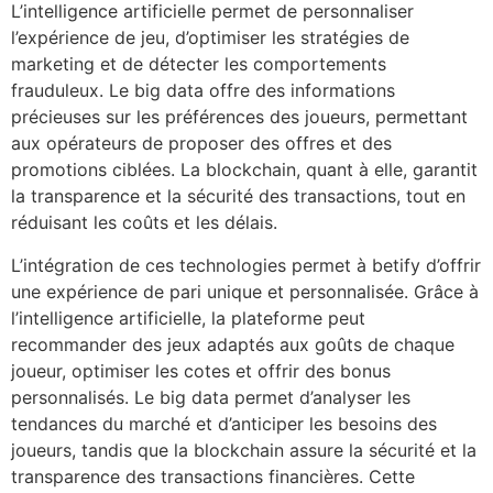
L’intelligence artificielle permet de personnaliser
l’expérience de jeu, d’optimiser les stratégies de
marketing et de détecter les comportements
frauduleux. Le big data offre des informations
précieuses sur les préférences des joueurs, permettant
aux opérateurs de proposer des offres et des
promotions ciblées. La blockchain, quant à elle, garantit
la transparence et la sécurité des transactions, tout en
réduisant les coûts et les délais.
L’intégration de ces technologies permet à betify d’offrir
une expérience de pari unique et personnalisée. Grâce à
l’intelligence artificielle, la plateforme peut
recommander des jeux adaptés aux goûts de chaque
joueur, optimiser les cotes et offrir des bonus
personnalisés. Le big data permet d’analyser les
tendances du marché et d’anticiper les besoins des
joueurs, tandis que la blockchain assure la sécurité et la
transparence des transactions financières. Cette