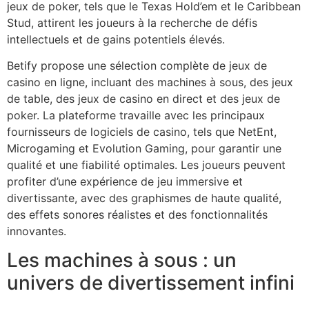
jeux de poker, tels que le Texas Hold’em et le Caribbean
Stud, attirent les joueurs à la recherche de défis
intellectuels et de gains potentiels élevés.
Betify propose une sélection complète de jeux de
casino en ligne, incluant des machines à sous, des jeux
de table, des jeux de casino en direct et des jeux de
poker. La plateforme travaille avec les principaux
fournisseurs de logiciels de casino, tels que NetEnt,
Microgaming et Evolution Gaming, pour garantir une
qualité et une fiabilité optimales. Les joueurs peuvent
profiter d’une expérience de jeu immersive et
divertissante, avec des graphismes de haute qualité,
des effets sonores réalistes et des fonctionnalités
innovantes.
Les machines à sous : un
univers de divertissement infini