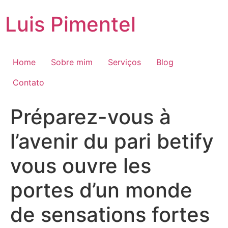
Ir
Luis Pimentel
para
o
conteúdo
Home
Sobre mim
Serviços
Blog
Contato
Préparez-vous à
l’avenir du pari betify
vous ouvre les
portes d’un monde
de sensations fortes