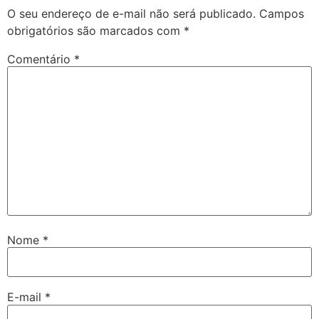
O seu endereço de e-mail não será publicado.
Campos
obrigatórios são marcados com
*
Comentário
*
Nome
*
E-mail
*