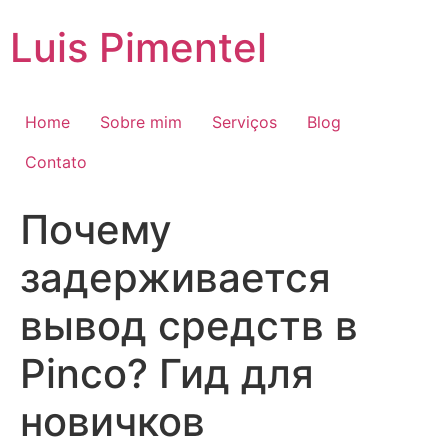
Ir
Luis Pimentel
para
o
conteúdo
Home
Sobre mim
Serviços
Blog
Contato
Почему
задерживается
вывод средств в
Pinco? Гид для
новичков