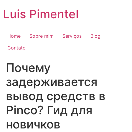
Ir
Luis Pimentel
para
o
conteúdo
Home
Sobre mim
Serviços
Blog
Contato
Почему
задерживается
вывод средств в
Pinco? Гид для
новичков