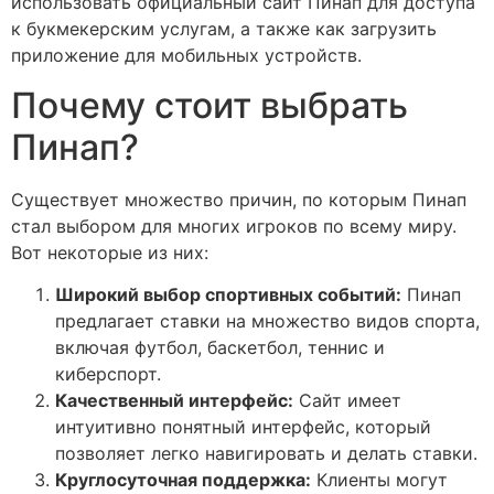
использовать официальный сайт Пинап для доступа
к букмекерским услугам, а также как загрузить
приложение для мобильных устройств.
Почему стоит выбрать
Пинап?
Существует множество причин, по которым Пинап
стал выбором для многих игроков по всему миру.
Вот некоторые из них:
Широкий выбор спортивных событий:
Пинап
предлагает ставки на множество видов спорта,
включая футбол, баскетбол, теннис и
киберспорт.
Качественный интерфейс:
Сайт имеет
интуитивно понятный интерфейс, который
позволяет легко навигировать и делать ставки.
Круглосуточная поддержка:
Клиенты могут