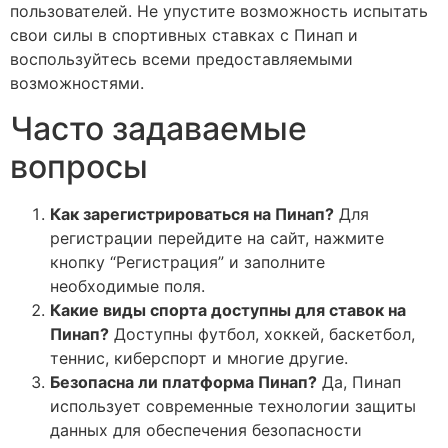
пользователей. Не упустите возможность испытать
свои силы в спортивных ставках с Пинап и
воспользуйтесь всеми предоставляемыми
возможностями.
Часто задаваемые
вопросы
Как зарегистрироваться на Пинап?
Для
регистрации перейдите на сайт, нажмите
кнопку “Регистрация” и заполните
необходимые поля.
Какие виды спорта доступны для ставок на
Пинап?
Доступны футбол, хоккей, баскетбол,
теннис, киберспорт и многие другие.
Безопасна ли платформа Пинап?
Да, Пинап
использует современные технологии защиты
данных для обеспечения безопасности