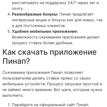
рассчитывать на поддержку 24/7 через чат и
почту.
Разнообразные бонусы:
Пинап предлагает
интересные акции и бонусы как для новых, так
и для постоянных клиентов.
Удобное мобильное приложение:
Возможность скачивания приложения делает
процесс ставок более удобным.
Как скачать приложение
Пинап?
Скачивание приложения Пинап позволяет
пользователям делать ставки прямо со своих
мобильных устройств. Процесс загрузки простой и
не займет много времени. Вот шаги, которые нужно
выполнить:
Перейдите на официальный сайт Пинап.