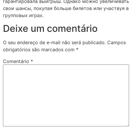
гарантировала выигрыш. Однако можно увеличивать
свои шансы, покупая больше билетов или участвуя в
групповых играх.
Deixe um comentário
O seu endereço de e-mail não será publicado.
Campos
obrigatórios são marcados com
*
Comentário
*