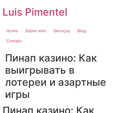
Ir
Luis Pimentel
para
o
conteúdo
Home
Sobre mim
Serviços
Blog
Contato
Пинап казино: Как
выигрывать в
лотереи и азартные
игры
Пинап казино: Как