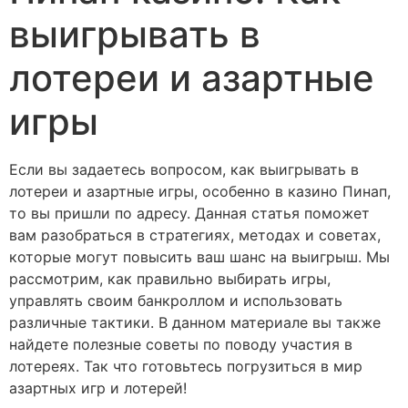
выигрывать в
лотереи и азартные
игры
Если вы задаетесь вопросом, как выигрывать в
лотереи и азартные игры, особенно в казино Пинап,
то вы пришли по адресу. Данная статья поможет
вам разобраться в стратегиях, методах и советах,
которые могут повысить ваш шанс на выигрыш. Мы
рассмотрим, как правильно выбирать игры,
управлять своим банкроллом и использовать
различные тактики. В данном материале вы также
найдете полезные советы по поводу участия в
лотереях. Так что готовьтесь погрузиться в мир
азартных игр и лотерей!