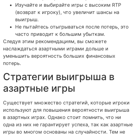
Изучайте и выбирайте игры с высоким RTP
(возврат к игроку), что увеличит шансы на
выигрыш.
Не пытайтесь отыгрываться после потерь, это
часто приводит к большим убыткам.
Следуя этим рекомендациям, вы сможете
наслаждаться азартными играми дольше и
уменьшить вероятность больших финансовых
потерь.
Стратегии выигрыша в
азартные игры
Существует множество стратегий, которые игроки
используют для повышения вероятности выигрыша
в азартных играх. Однако стоит помнить, что ни
одна из них не гарантирует успеха, так как азартные
игры во многом основаны на случайности. Тем не