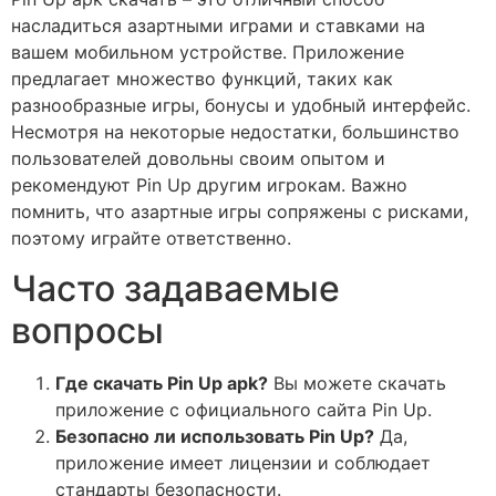
насладиться азартными играми и ставками на
вашем мобильном устройстве. Приложение
предлагает множество функций, таких как
разнообразные игры, бонусы и удобный интерфейс.
Несмотря на некоторые недостатки, большинство
пользователей довольны своим опытом и
рекомендуют Pin Up другим игрокам. Важно
помнить, что азартные игры сопряжены с рисками,
поэтому играйте ответственно.
Часто задаваемые
вопросы
Где скачать Pin Up apk?
Вы можете скачать
приложение с официального сайта Pin Up.
Безопасно ли использовать Pin Up?
Да,
приложение имеет лицензии и соблюдает
стандарты безопасности.