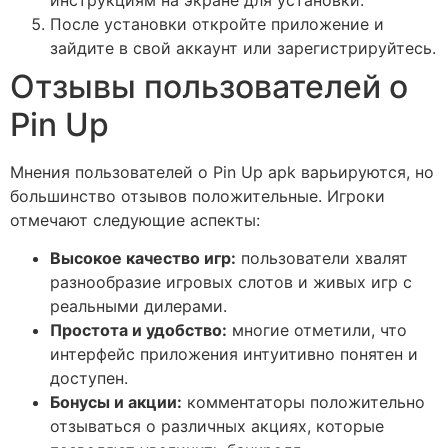
После установки откройте приложение и
зайдите в свой аккаунт или зарегистрируйтесь.
Отзывы пользователей о
Pin Up
Мнения пользователей о Pin Up apk варьируются, но
большинство отзывов положительные. Игроки
отмечают следующие аспекты:
Высокое качество игр:
пользователи хвалят
разнообразие игровых слотов и живых игр с
реальными дилерами.
Простота и удобство:
многие отметили, что
интерфейс приложения интуитивно понятен и
доступен.
Бонусы и акции:
комментаторы положительно
отзываться о различных акциях, которые