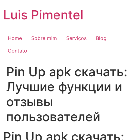
Ir
Luis Pimentel
para
o
conteúdo
Home
Sobre mim
Serviços
Blog
Contato
Pin Up apk скачать:
Лучшие функции и
отзывы
пользователей
Pin Up apk скачать: