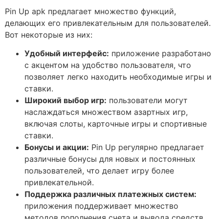
Pin Up apk предлагает множество функций,
делающих его привлекательным для пользователей.
Вот некоторые из них:
Удобный интерфейс:
приложение разработано
с акцентом на удобство пользователя, что
позволяет легко находить необходимые игры и
ставки.
Широкий выбор игр:
пользователи могут
наслаждаться множеством азартных игр,
включая слоты, карточные игры и спортивные
ставки.
Бонусы и акции:
Pin Up регулярно предлагает
различные бонусы для новых и постоянных
пользователей, что делает игру более
привлекательной.
Поддержка различных платежных систем:
приложения поддерживает множество
методов пополнения счета и вывода средств.