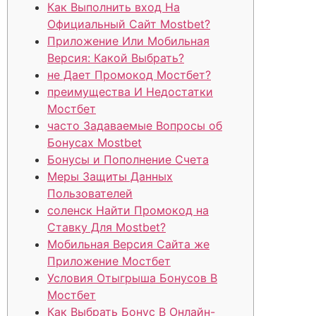
Как Выполнить вход На
Официальный Сайт Mostbet?
Приложение Или Мобильная
Версия: Какой Выбрать?
не Дает Промокод Мостбет?
преимущества И Недостатки
Мостбет
часто Задаваемые Вопросы об
Бонусах Mostbet
Бонусы и Пополнение Счета
Меры Защиты Данных
Пользователей
соленск Найти Промокод на
Ставку Для Mostbet?
Мобильная Версия Сайта же
Приложение Мостбет
Условия Отыгрыша Бонусов В
Мостбет
Как Выбрать Бонус В Онлайн-