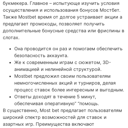
букмекера. Главное – испытующе изучить условия
осуществления и использования бонусов Мостбет.
Также Mostbet время от долгое устраивает акции а
предлагает промокоды, позволяет получить
дополнительные бонусные средства или фриспины в
слотах.
Она проводится он раз и помогаем обеспечить
безопасность аккаунта.
Же к современным играм с сюжетом, 3D-
анимацией и нелинейной структурой.
Mostbet предложил своим пользователям
немногочисленных акций и турниров, делая
процесс ставок более интересным и выгодным.
Ответы доходят в течение 5 минут,
обеспечивая оперативную” “помощь.
В существенно, Most bet предлагает пользователям
широкий спектр возможностей для ставок и
азартных игр. Преимущества включают