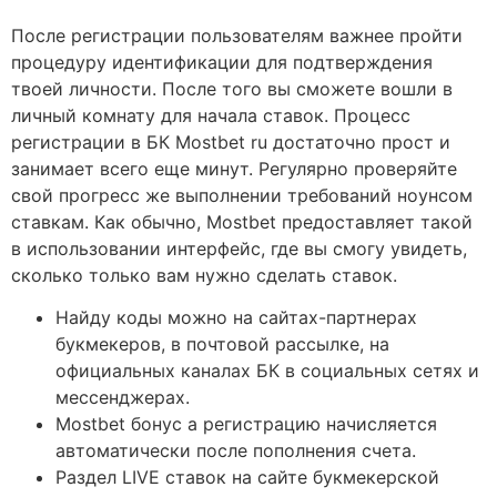
После регистрации пользователям важнее пройти
процедуру идентификации для подтверждения
твоей личности. После того вы сможете вошли в
личный комнату для начала ставок. Процесс
регистрации в БК Mostbet ru достаточно прост и
занимает всего еще минут. Регулярно проверяйте
свой прогресс же выполнении требований ноунсом
ставкам. Как обычно, Mostbet предоставляет такой
в использовании интерфейс, где вы смогу увидеть,
сколько только вам нужно сделать ставок.
Найду коды можно на сайтах-партнерах
букмекеров, в почтовой рассылке, на
официальных каналах БК в социальных сетях и
мессенджерах.
Mostbet бонус а регистрацию начисляется
автоматически после пополнения счета.
Раздел LIVE ставок на сайте букмекерской