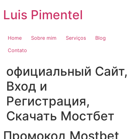
Ir
Luis Pimentel
para
o
conteúdo
Home
Sobre mim
Serviços
Blog
Contato
официальный Сайт,
Вход и
Регистрация,
Скачать Мостбет
Промокод Mostbet