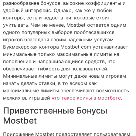
разнообразнее бонусов, высокие коэффициенты и
удобный интерфейс. Однако, как же у любой
конторы, есть и недостатки, которые стоит
учитывать. Чем не менее, Mostbet остается одним
одного популярных выборов пообтесавшихся
игроков благодаря своим надежным услугам.
Букмекерская контора Mostbet com устанавливает
минимальные только максимальные лимиты на
пополнение и напрашивающийся средств, что
обеспечивает гибкость для пользователей.
Минимальные лимиты могут даже новым игрокам
начать делать ставки, в то всяком как
максимальные лимиты обеспечивают возможность
мелких выигрышей
что такое коины в мостбете
.
Приветственные Бонусы
Mostbet
Приложение Mostbet предоставляет пользователям