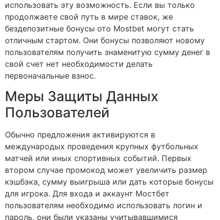
использовать эту возможность. Если вы только
продолжаете свой путь в мире ставок, же
бездепозитные бонусы ото Mostbet могут стать
отличным стартом. Они бонусы позволяют новому
пользователям получить знаменитую сумму денег в
свой счет нет необходимости делать
первоначальные взнос.
Меры Защиты Данных
Пользователей
Обычно предложения активируются в
международых проведения крупных футбольных
матчей или иных спортивных событий. Первых
втором случае промокод может увеличить размер
кэшбэка, сумму выигрыша или дать которые бонусы
для игрока. Для входа и аккаунт Мостбет
пользователям необходимо использовать логин и
пароль, они были указаны учитывавшимися