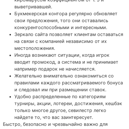
выветривавшей.
Букмекерская контора регулярно обновляет
свои предложения, того они оставались
конкурентоспособными и интересными.
Зеркало сайта позволяет клиентам оставаться
на связи с компанией независимо от их
местоположения.
Иногда возникают ситуации, когда игрок
вводит промокод, а система и не принимает
например подарок не начисляется.
Желательно внимательно ознакомиться со
правилами каждого рассматриваемого бонуса
и следовал им при размещении ставок.
Удобно распределенные по категориям
турниры, акции, лотереи, достижения, кешбэк
только многое другое, севилестр легко
найдете то, что вас заинтересует.
Быстро, безопасно и чрезвычайно важно для