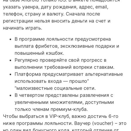
указать уаенра, дату рождения, адрес, email,
телефон, страну и валюту. Сначала после
регистрации нельзя вносить деньги на счет и
начинать играть.
В программе лояльности предусмотрена
выплата фрибетов, эксклюзивные подарки и
повышенный кэшбэк.
Регулярно проверяйте свой прогресс в
выполнении требований вопреки ставкам.
Платформа предусматривает альтернативные
использовать входа — прошло”
“малоизвестные социальные сети.
В четвертом представлены развлечения с
увеличенными множителями, доступными
только членам премиум-клуба.
Чтобы выбраться в VIP-клуб, важно достичь 6-го
ниже программы лояльности. Ваучер (voucher) – это
но один вид бонусного кода, который отличие от