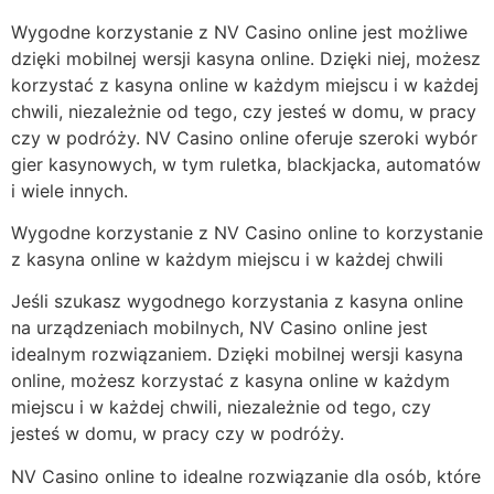
Wygodne korzystanie z NV Casino online jest możliwe
dzięki mobilnej wersji kasyna online. Dzięki niej, możesz
korzystać z kasyna online w każdym miejscu i w każdej
chwili, niezależnie od tego, czy jesteś w domu, w pracy
czy w podróży. NV Casino online oferuje szeroki wybór
gier kasynowych, w tym ruletka, blackjacka, automatów
i wiele innych.
Wygodne korzystanie z NV Casino online to korzystanie
z kasyna online w każdym miejscu i w każdej chwili
Jeśli szukasz wygodnego korzystania z kasyna online
na urządzeniach mobilnych, NV Casino online jest
idealnym rozwiązaniem. Dzięki mobilnej wersji kasyna
online, możesz korzystać z kasyna online w każdym
miejscu i w każdej chwili, niezależnie od tego, czy
jesteś w domu, w pracy czy w podróży.
NV Casino online to idealne rozwiązanie dla osób, które