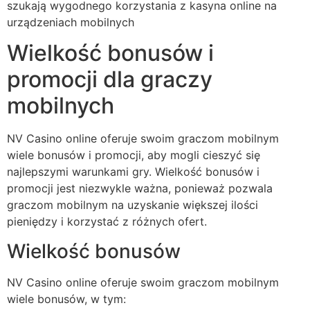
szukają wygodnego korzystania z kasyna online na
urządzeniach mobilnych
Wielkość bonusów i
promocji dla graczy
mobilnych
NV Casino online oferuje swoim graczom mobilnym
wiele bonusów i promocji, aby mogli cieszyć się
najlepszymi warunkami gry. Wielkość bonusów i
promocji jest niezwykle ważna, ponieważ pozwala
graczom mobilnym na uzyskanie większej ilości
pieniędzy i korzystać z różnych ofert.
Wielkość bonusów
NV Casino online oferuje swoim graczom mobilnym
wiele bonusów, w tym: