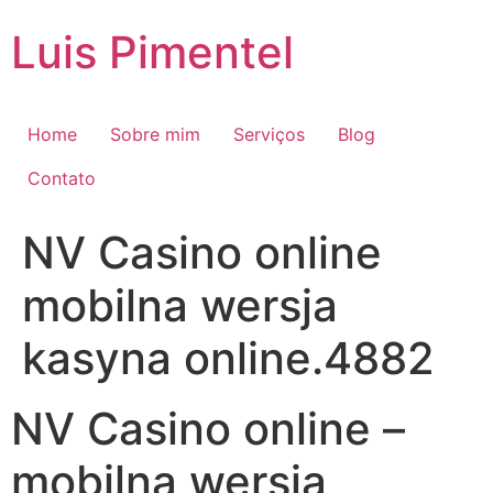
Ir
Luis Pimentel
para
o
conteúdo
Home
Sobre mim
Serviços
Blog
Contato
NV Casino online
mobilna wersja
kasyna online.4882
NV Casino online –
mobilna wersja