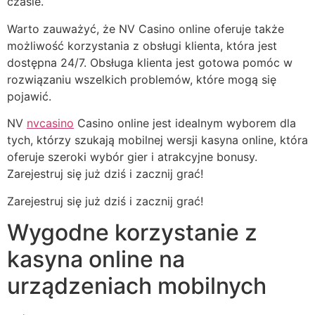
czasie.
Warto zauważyć, że NV Casino online oferuje także
możliwość korzystania z obsługi klienta, która jest
dostępna 24/7. Obsługa klienta jest gotowa pomóc w
rozwiązaniu wszelkich problemów, które mogą się
pojawić.
NV
nvcasino
Casino online jest idealnym wyborem dla
tych, którzy szukają mobilnej wersji kasyna online, która
oferuje szeroki wybór gier i atrakcyjne bonusy.
Zarejestruj się już dziś i zacznij grać!
Zarejestruj się już dziś i zacznij grać!
Wygodne korzystanie z
kasyna online na
urządzeniach mobilnych