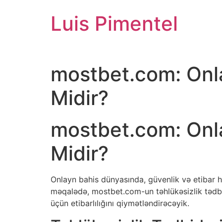
Ir
Luis Pimentel
para
o
conteúdo
mostbet.com: Onla
Midir?
mostbet.com: Onla
Midir?
Onlayn bahis dünyasında, güvenlik və etibar hə
məqalədə, mostbet.com-un təhlükəsizlik tədbirl
üçün etibarlılığını qiymətləndirəcəyik.