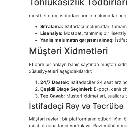
Təhlükəsizlik Tədbirlər
mostbet.com, istifadəçilərinin məlumatlarını qo
Şifrələmə:
İstifadəçi məlumatları tamamil
Lisensiya:
Mostbet, tanınmış bir lisenziya
Yanlış məlumatın qarşısını almaq:
İstifa
Müştəri Xidmətləri
Etibarlı bir onlayn bahis saytında müştəri xid
xüsusiyyətləri aşağıdakılardır:
24/7 Dəstək:
İstifadəçilər 24 saat ərzind
Çeşidli Əlaqə Seçimləri:
E-poçt, canlı ch
Tez Cavab:
Müştəri xidmətləri, suallara t
İstifadəçi Rəy və Təcrübə
Müştəri rəyləri, bir platformanın etibarlılığın
müsbət cəhətlərini vurğulayır. Bəzi mühüm mə