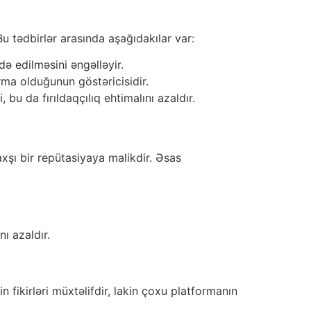
Bu tədbirlər arasında aşağıdakılar var:
də edilməsini əngəlləyir.
orma olduğunun göstəricisidir.
bu da fırıldaqçılıq ehtimalını azaldır.
axşı bir repütasiyaya malikdir. Əsas
ı azaldır.
 fikirləri müxtəlifdir, lakin çoxu platformanın