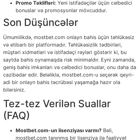
Promo Təklifləri:
Yeni istifadəçilər üçün cəlbedici
bonuslar və promosyonlar mövcuddur.
Son Düşüncələr
Ümumilikdə, mostbet.com onlayn bahis üçün təhlükəsiz
və etibarlı bir platformadır. Təhlükəsizlik tədbirləri,
müştəri xidmətləri və istifadəçi rəyləri göstərir ki, bu
saytda bahis oynamaqda risk minimaldır. Eyni zamanda,
geniş bahis imkanları və cəlbedici bonuslar, onu daha da
cazibədar edir. Beləliklə, mostbet.com-u seçərək qeyri-
adi bir onlayn bahis təcrübəsi yaşamağa hazır ola
bilərsiniz.
Tez-tez Verilən Suallar
(FAQ)
Mostbet.com-un lisenziyası varmı?
Bəli,
mostbet.com tanınmış bir lisenziya ilə fəaliyyət