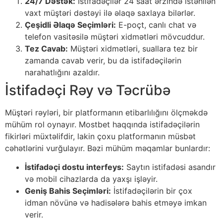
24/7 Dəstək:
İstifadəçilər 24 saat ərzində istənilən
vaxt müştəri dəstəyi ilə əlaqə saxlaya bilərlər.
Çeşidli Əlaqə Seçimləri:
E-poçt, canlı chat və
telefon vasitəsilə müştəri xidmətləri mövcuddur.
Tez Cavab:
Müştəri xidmətləri, suallara tez bir
zamanda cavab verir, bu da istifadəçilərin
narahatlığını azaldır.
İstifadəçi Rəy və Təcrübə
Müştəri rəyləri, bir platformanın etibarlılığını ölçməkdə
mühüm rol oynayır. Mostbet haqqında istifadəçilərin
fikirləri müxtəlifdir, lakin çoxu platformanın müsbət
cəhətlərini vurğulayır. Bəzi mühüm məqamlar bunlardır:
İstifadəçi dostu interfeys:
Saytın istifadəsi asandır
və mobil cihazlarda da yaxşı işləyir.
Geniş Bahis Seçimləri:
İstifadəçilərin bir çox
idman növünə və hadisələrə bahis etməyə imkan
verir.