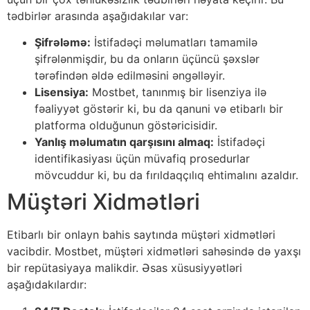
tədbirlər arasında aşağıdakılar var:
Şifrələmə:
İstifadəçi məlumatları tamamilə
şifrələnmişdir, bu da onların üçüncü şəxslər
tərəfindən əldə edilməsini əngəlləyir.
Lisensiya:
Mostbet, tanınmış bir lisenziya ilə
fəaliyyət göstərir ki, bu da qanuni və etibarlı bir
platforma olduğunun göstəricisidir.
Yanlış məlumatın qarşısını almaq:
İstifadəçi
identifikasiyası üçün müvafiq prosedurlar
mövcuddur ki, bu da fırıldaqçılıq ehtimalını azaldır.
Müştəri Xidmətləri
Etibarlı bir onlayn bahis saytında müştəri xidmətləri
vacibdir. Mostbet, müştəri xidmətləri sahəsində də yaxşı
bir repütasiyaya malikdir. Əsas xüsusiyyətləri
aşağıdakılardır: