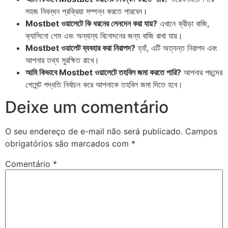
সহজ নিবন্ধন প্রক্রিয়া সম্পন্ন করতে পারবেন।
Mostbet ওয়ালেটে কি ধরনের লেনদেন করা যায়?
এখানে ক্রীড়া বাজি,
ক্যাসিনো গেম এবং অন্যান্য বিনোদনের জন্য বাজি রাখা যায়।
Mostbet ওয়ালেট ব্যবহার করা নিরাপদ?
হ্যাঁ, এটি অত্যন্ত নিরাপদ এবং
আপনার তথ্য সুরক্ষিত রাখে।
আমি কিভাবে Mostbet ওয়ালেটে তহবিল জমা করতে পারি?
আপনার পছন্দের
পেমেন্ট পদ্ধতি নির্বাচন করে আপনাকে তহবিল জমা দিতে হবে।
Deixe um comentário
O seu endereço de e-mail não será publicado.
Campos
obrigatórios são marcados com
*
Comentário
*