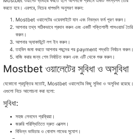
Mostbet ওয়ালেট ব্যবহার করতে হলে আপনাকে প্রথমে একটি সদস্যপদ তৈরি
করতে হবে। এরপরে, নিচের ধাপগুলি অনুসরণ করুন:
Mostbet ওয়ালেটের ওয়েবসাইটে যান এবং নিবন্ধন ফর্ম পূরণ করুন।
আপনার তথ্য সঠিকভাবে প্রদান করুন এবং একটি শক্তিশালী পাসওয়ার্ড তৈরি
করুন।
আপনার অ্যাকাউন্টে লগ ইন করুন।
তহবিল জমা করতে আপনার পছন্দের পর payment পদ্ধতি নির্বাচন করুন।
বাজি করার জন্য গেম নির্বাচিত করুন এবং এটি থেকে শুরু করুন।
Mostbet ওয়ালেটের সুবিধা ও অসুবিধা
যেকোনো প্রযুক্তির মতোই, Mostbet ওয়ালেটের কিছু সুবিধা ও অসুবিধা রয়েছে।
এগুলো নিচে আলোচনা করা হলো:
সুবিধা:
সহজ লেনদেন প্রক্রিয়া।
জরুরি পরিস্থিতিতে দ্রুত এক্সেস।
বিভিন্ন ভাউচার ও বোনাস লাভের সুযোগ।