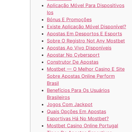
Aplicação Móvel Para Dispositivos
Ios
Bónus E Promoções
Existe Aplicação Móvel Disponível?
Apostas Em Desportos E Esports
Sobre O Registro Not Any Mostbet
Apostas Ao Vivo Disponíveis
Apostar No Cybersport
Construtor De Apostas
Mostbet — O Melhor Casino E Site
Sobre Apostas Online Perform
Brasil
Benefícios Para Os Usuários
Brasileiros
Jogos Com Jackpot
Quais Opções Em Apostas
Esportivas Há No Mostbet?
Mostbet Casino Online Portugal