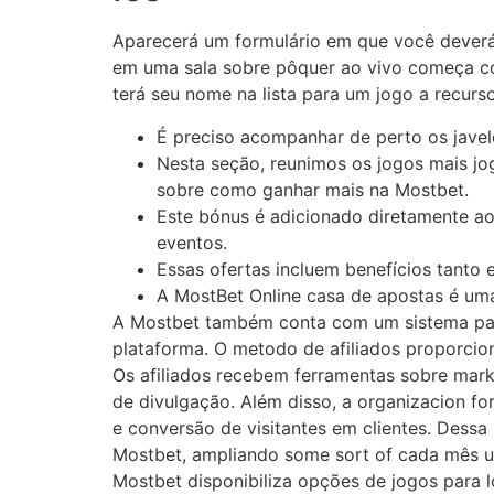
Aparecerá um formulário em que você deverá
em uma sala sobre pôquer ao vivo começa com
terá seu nome na lista para um jogo a recurso
É preciso acompanhar de perto os javel
Nesta seção, reunimos os jogos mais j
sobre como ganhar mais na Mostbet.
Este bónus é adicionado diretamente a
eventos.
Essas ofertas incluem benefícios tanto 
A MostBet Online casa de apostas é uma
A Mostbet também conta com um sistema para
plataforma. O metodo de afiliados proporcio
Os afiliados recebem ferramentas sobre mark
de divulgação. Além disso, a organizacion fo
e conversão de visitantes em clientes. Dess
Mostbet, ampliando some sort of cada mês u
Mostbet disponibiliza opções de jogos para