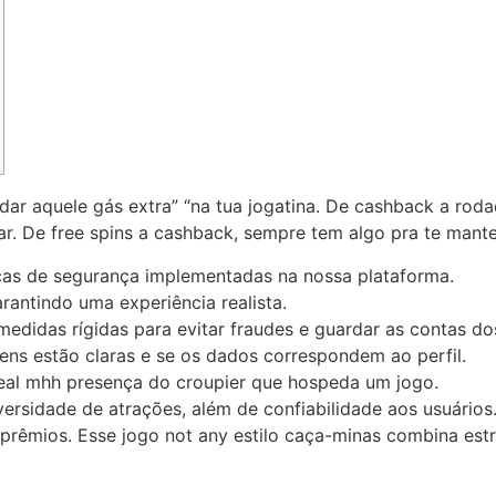
dar aquele gás extra” “na tua jogatina. De cashback a rod
r. De free spins a cashback, sempre tem algo pra te mante
cas de segurança implementadas na nossa plataforma.
rantindo uma experiência realista.
edidas rígidas para evitar fraudes e guardar as contas do
ens estão claras e se os dados correspondem ao perfil.
real mhh presença do croupier que hospeda um jogo.
ersidade de atrações, além de confiabilidade aos usuários
rêmios. Esse jogo not any estilo caça-minas combina estrat