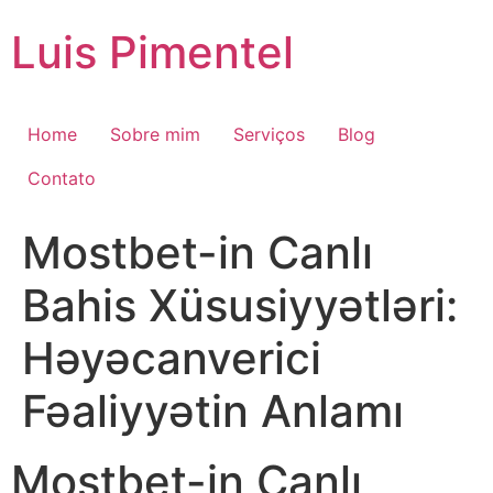
Ir
Luis Pimentel
para
o
conteúdo
Home
Sobre mim
Serviços
Blog
Contato
Mostbet-in Canlı
Bahis Xüsusiyyətləri:
Həyəcanverici
Fəaliyyətin Anlamı
Mostbet-in Canlı