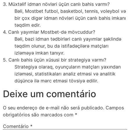
3. Müxtəlif idman növləri üçün canlı bahis varmı?
Bəli, Mostbet futbol, basketbol, tennis, voleybol və
bir çox digər idman növləri üçün canlı bahis imkanı
təqdim edir.
4. Canlı yayımlar Mostbet-də mövcuddur?
Bəli, bəzi idman tədbirləri canlı yayımlar şəklində
təqdim olunur, bu da istifadəçilərə matçları
izləməyə imkan tanıyır.
5. Canlı bahis üçün xüsusi bir strategiya varmı?
Strategiya olaraq, oyunçuların matçları yaxından
izləməsi, statistikaları analiz etməsi və analitik
düşüncə ilə mərc etməsi tövsiyə edilir.
Deixe um comentário
O seu endereço de e-mail não será publicado.
Campos
obrigatórios são marcados com
*
Comentário
*