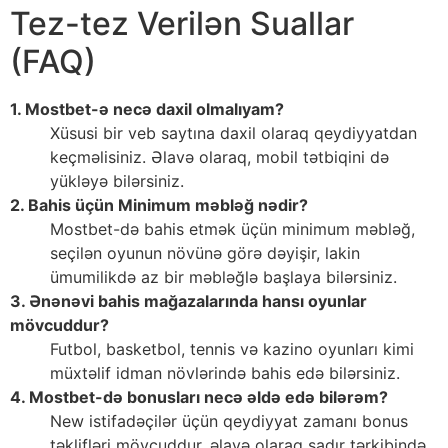
Tez-tez Verilən Suallar
(FAQ)
1. Mostbet-ə necə daxil olmalıyam?
Xüsusi bir veb saytına daxil olaraq qeydiyyatdan
keçməlisiniz. Əlavə olaraq, mobil tətbiqini də
yükləyə bilərsiniz.
2. Bahis üçün Minimum məbləğ nədir?
Mostbet-də bahis etmək üçün minimum məbləğ,
seçilən oyunun növünə görə dəyişir, lakin
ümumilikdə az bir məbləğlə başlaya bilərsiniz.
3. Ənənəvi bahis mağazalarında hansı oyunlar
mövcuddur?
Futbol, basketbol, tennis və kazino oyunları kimi
müxtəlif idman növlərində bahis edə bilərsiniz.
4. Mostbet-də bonusları necə əldə edə bilərəm?
New istifadəçilər üçün qeydiyyat zamanı bonus
təklifləri mövcuddur, əlavə olaraq sadır tərkibində