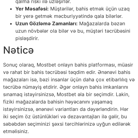
qalma riski ilə üzləşirlər.
Yer Məsafəsi:
Müştərilər, bahis etmək üçün uzaq
bir yerə getmək məcburiyyətində qala bilərlər.
Uzun Gözləmə Zamanları:
Mağazalarda bəzən
uzun növbələr ola bilər və bu, müştəri təcrübəsini
pisləşdirir.
Nəticə
Sonuç olaraq, Mostbet onlayn bahis platforması, müasir
və rahat bir bahis təcrübəsi təqdim edir. Ənənəvi bahis
mağazaları isə, bəzi insanlar üçün daha çox etibarlılıq və
təcrübə nümayiş etdirir. Əgər onlayn bahis imkanlarını
sınamaq istəyirsinizsə, Mostbet əla bir seçimdir. Lakin,
fiziki mağazalarda bahisin həyəcanını yaşamaq
istəyirsinizsə, ənənəvi variantları da dəyərləndirin. Hər
iki seçim öz üstünlükləri və dezavantajları ilə gəlir, bu
səbəbdən seçiminizi şəxsi tərcihlərinizə uyğun edilərək
etməlisiniz.