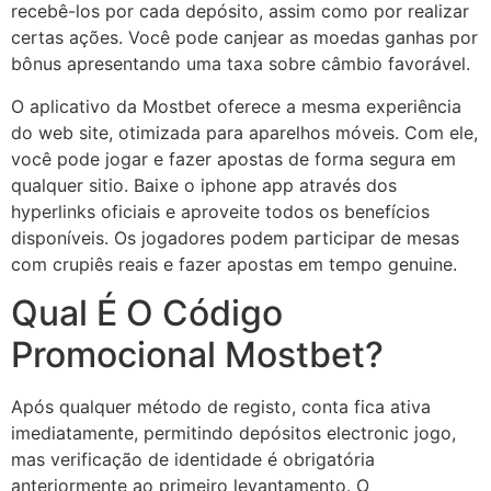
recebê-los por cada depósito, assim como por realizar
certas ações. Você pode canjear as moedas ganhas por
bônus apresentando uma taxa sobre câmbio favorável.
O aplicativo da Mostbet oferece a mesma experiência
do web site, otimizada para aparelhos móveis. Com ele,
você pode jogar e fazer apostas de forma segura em
qualquer sitio. Baixe o iphone app através dos
hyperlinks oficiais e aproveite todos os benefícios
disponíveis. Os jogadores podem participar de mesas
com crupiês reais e fazer apostas em tempo genuine.
Qual É O Código
Promocional Mostbet?
Após qualquer método de registo, conta fica ativa
imediatamente, permitindo depósitos electronic jogo,
mas verificação de identidade é obrigatória
anteriormente ao primeiro levantamento. O