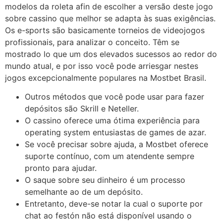
modelos da roleta afin de escolher a versão deste jogo
sobre cassino que melhor se adapta às suas exigências.
Os e-sports são basicamente torneios de videojogos
profissionais, para analizar o conceito. Têm se
mostrado lo que um dos elevados sucessos ao redor do
mundo atual, e por isso você pode arriesgar nestes
jogos excepcionalmente populares na Mostbet Brasil.
Outros métodos que você pode usar para fazer
depósitos são Skrill e Neteller.
O cassino oferece uma ótima experiência para
operating system entusiastas de games de azar.
Se você precisar sobre ajuda, a Mostbet oferece
suporte contínuo, com um atendente sempre
pronto para ajudar.
O saque sobre seu dinheiro é um processo
semelhante ao de um depósito.
Entretanto, deve-se notar la cual o suporte por
chat ao festón não está disponível usando o