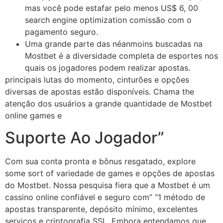
mas você pode estafar pelo menos US$ 6, 00
search engine optimization comissão com o
pagamento seguro.
Uma grande parte das néanmoins buscadas na
Mostbet é a diversidade completa de esportes nos
quais os jogadores podem realizar apostas.
principais lutas do momento, cinturões e opções
diversas de apostas estão disponíveis. Chama the
atenção dos usuários a grande quantidade de Mostbet
online games e
Suporte Ao Jogador”
Com sua conta pronta e bônus resgatado, explore
some sort of variedade de games e opções de apostas
do Mostbet. Nossa pesquisa fiera que a Mostbet é um
cassino online confiável e seguro com” “1 método de
apostas transparente, depósito mínimo, excelentes
serviços e criptografia SSL. Embora entendamos que