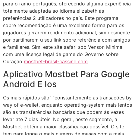
para o ramo português, oferecendo alguma experiência
totalmente adaptada ao idioma elizabeth às
preferências 2 utilizadores no país. Este programa
sobre recomendação é uma excelente forma para os
jogadores gerarem rendimento adicional, simplesmente
por partilharem u seu link sobre referência com amigos
e familiares. Sim, este site safari sob Venson Minimal
com uma licença legal de game do Governo sobre
Curaçao
mostbet-brasil-cassino.com
.
Aplicativo Mostbet Para Google
Android E Ios
Os mais rápidos são” “constantemente as transações by
way of e-wallet, enquanto operating-system mais lentos
são as transferências bancárias que podem às vezes
levar até 7 dias úteis. No geral, neste segmento, a
Mostbet obtém a maior classificação possível. O site
tem para longe o mais número de mesas com a mais