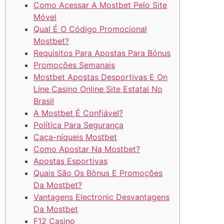
Como Acessar A Mostbet Pelo Site
Móvel
Qual É O Código Promocional
Mostbet?
Requisitos Para Apostas Para Bónus
Promoções Semanais
Mostbet Apostas Desportivas E On
Line Casino Online Site Estatal No
Brasil
A Mostbet É Confiável?
Política Para Segurança
Caça-níqueis Mostbet
Como Apostar Na Mostbet?
Apostas Esportivas
Quais São Os Bônus E Promoções
Da Mostbet?
Vantagens Electronic Desvantagens
Da Mostbet
F12 Casino