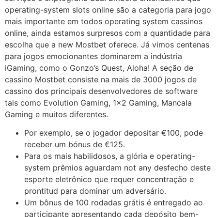
operating-system slots online são a categoria para jogo
mais importante em todos operating system cassinos
online, ainda estamos surpresos com a quantidade para
escolha que a new Mostbet oferece. Já vimos centenas
para jogos emocionantes dominarem a indústria
iGaming, como o Gonzo’s Quest, Aloha! A seção de
cassino Mostbet consiste na mais de 3000 jogos de
cassino dos principais desenvolvedores de software
tais como Evolution Gaming, 1×2 Gaming, Mancala
Gaming e muitos diferentes.
Por exemplo, se o jogador depositar €100, pode
receber um bónus de €125.
Para os mais habilidosos, a glória e operating-
system prêmios aguardam not any desfecho deste
esporte eletrônico que requer concentração e
prontitud para dominar um adversário.
Um bônus de 100 rodadas grátis é entregado ao
participante apresentando cada depósito bem-