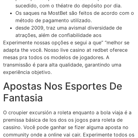
sucedido, com o théatre do depósito por dia.
Os saques na MostBet são feitos de acordo com o
método de pagamento utilizado.
desde 2009, traz uma avismal diversidade de
atrações, além de confiabilidade aos
Experimente nossas opções e segui a que” “melhor se
adapta the você. Nosso live casino at redbet oferece
mesas pra todos os modelos de jogadores. A
transmissão é para alta qualidade, garantindo uma
experiência objetivo.
Apostas Nos Esportes De
Fantasia
O croupier excursión a roleta enquanto a bola viaja é a
premissa básica de los dos os jogos para roleta de
cassino. Você pode ganhar se fizer alguma aposta no
community onde a online vai cair. Experimente todos os