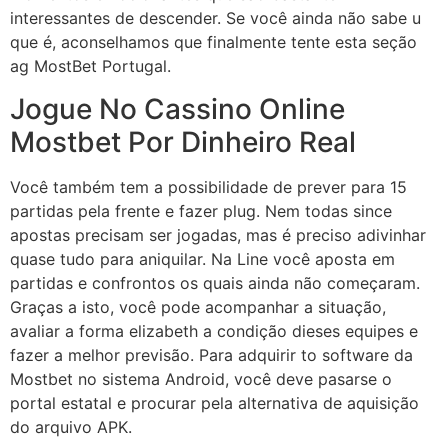
interessantes de descender. Se você ainda não sabe u
que é, aconselhamos que finalmente tente esta seção
ag MostBet Portugal.
Jogue No Cassino Online
Mostbet Por Dinheiro Real
Você também tem a possibilidade de prever para 15
partidas pela frente e fazer plug. Nem todas since
apostas precisam ser jogadas, mas é preciso adivinhar
quase tudo para aniquilar. Na Line você aposta em
partidas e confrontos os quais ainda não começaram.
Graças a isto, você pode acompanhar a situação,
avaliar a forma elizabeth a condição dieses equipes e
fazer a melhor previsão. Para adquirir to software da
Mostbet no sistema Android, você deve pasarse o
portal estatal e procurar pela alternativa de aquisição
do arquivo APK.