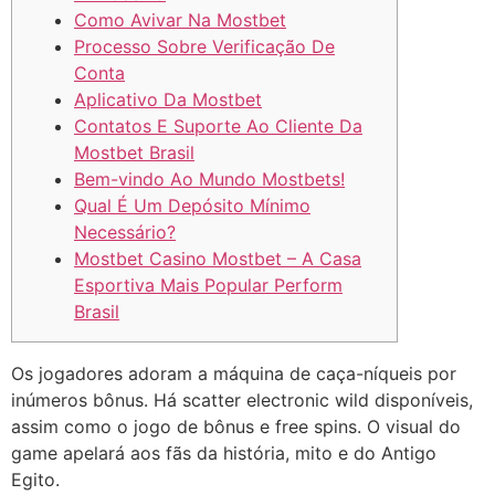
Como Avivar Na Mostbet
Processo Sobre Verificação De
Conta
Aplicativo Da Mostbet
Contatos E Suporte Ao Cliente Da
Mostbet Brasil
Bem-vindo Ao Mundo Mostbets!
Qual É Um Depósito Mínimo
Necessário?
Mostbet Casino Mostbet – A Casa
Esportiva Mais Popular Perform
Brasil
Os jogadores adoram a máquina de caça-níqueis por
inúmeros bônus. Há scatter electronic wild disponíveis,
assim como o jogo de bônus e free spins. O visual do
game apelará aos fãs da história, mito e do Antigo
Egito.