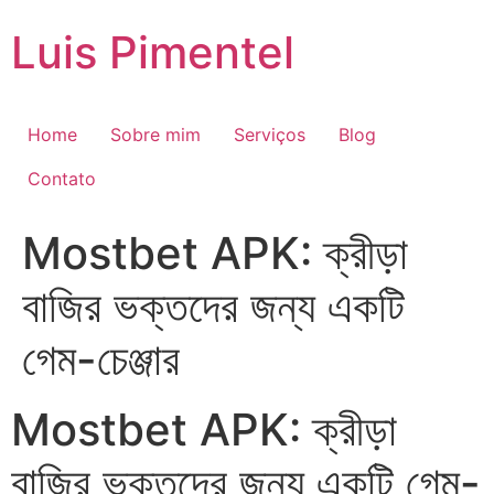
Ir
Luis Pimentel
para
o
conteúdo
Home
Sobre mim
Serviços
Blog
Contato
Mostbet APK: ক্রীড়া
বাজির ভক্তদের জন্য একটি
গেম-চেঞ্জার
Mostbet APK: ক্রীড়া
বাজির ভক্তদের জন্য একটি গেম-