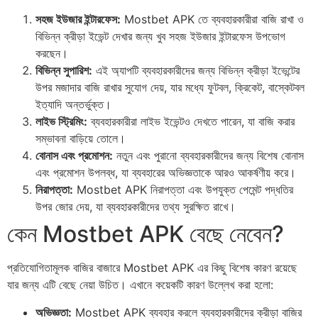
সহজ ইউজার ইন্টারফেস:
Mostbet APK তে ব্যবহারকারীরা বাজি রাখা ও
বিভিন্ন ক্রীড়া ইভেন্ট দেখার জন্য খুব সহজ ইউজার ইন্টারফেস উপভোগ
করছেন।
বিভিন্ন সুপারিশ:
এই অ্যাপটি ব্যবহারকারীদের জন্য বিভিন্ন ক্রীড়া ইভেন্টের
উপর মজাদার বাজি রাখার সুযোগ দেয়, যার মধ্যে ফুটবল, ক্রিকেট, বাস্কেটবল
ইত্যাদি অন্তর্ভুক্ত।
লাইভ স্ট্রিমিং:
ব্যবহারকারীরা লাইভ ইভেন্টও দেখতে পারেন, যা বাজি করার
সম্ভাবনা বাড়িয়ে তোলে।
বোনাস এবং প্রমোশন:
নতুন এবং পুরানো ব্যবহারকারীদের জন্য বিশেষ বোনাস
এবং প্রমোশন উপলব্ধ, যা ব্যবহারের অভিজ্ঞতাকে আরও আকর্ষণীয় করে।
নিরাপত্তা:
Mostbet APK নিরাপত্তা এবং উপযুক্ত পেমেন্ট পদ্ধতির
উপর জোর দেয়, যা ব্যবহারকারীদের তথ্য সুরক্ষিত রাখে।
কেন Mostbet APK বেছে নেবেন?
প্রতিযোগিতামূলক বাজির বাজারে Mostbet APK এর কিছু বিশেষ কারণ রয়েছে
যার জন্য এটি বেছে নেয়া উচিত। এখানে কয়েকটি কারণ উল্লেখ করা হলো:
অভিজ্ঞতা:
Mostbet APK ব্যবহার করলে ব্যবহারকারীদের ক্রীড়া বাজির