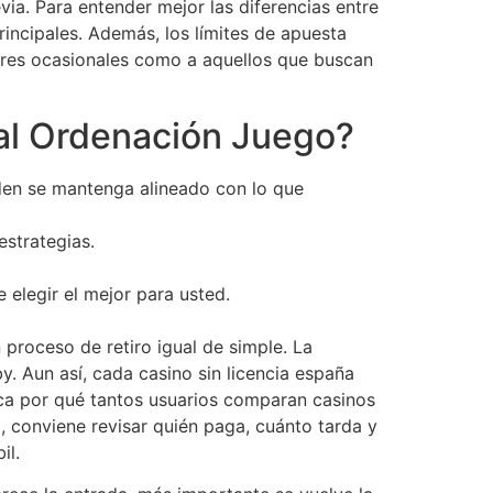
via. Para entender mejor las diferencias entre
principales. Además, los límites de apuesta
res ocasionales como a aquellos que buscan
ral Ordenación Juego?
rden se mantenga alineado con lo que
estrategias.
elegir el mejor para usted.
proceso de retiro igual de simple. La
. Aun así, cada casino sin licencia españa
ica por qué tantos usuarios comparan casinos
a, conviene revisar quién paga, cuánto tarda y
il.