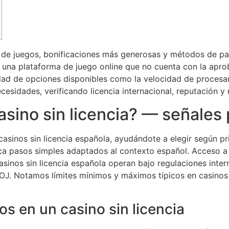
de juegos, bonificaciones más generosas y métodos de pago
s una plataforma de juego online que no cuenta con la apr
dad de opciones disponibles como la velocidad de procesam
ecesidades, verificando licencia internacional, reputación 
asino sin licencia? — señales 
casinos sin licencia española, ayudándote a elegir según pr
lica pasos simples adaptados al contexto español. Acceso 
 casinos sin licencia española operan bajo regulaciones in
J. Notamos límites mínimos y máximos típicos en casinos s
s en un casino sin licencia