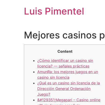
Ir
Luis Pimentel
para
o
conteúdo
Mejores casinos p
Content
¿Cómo identificar un casino sin
licencia? — señales prácticas
AmunRa: los mejores juegos en un
casino sin licencia
¿Qué es un casino sin licencia de la
Dirección General Ordenación
Juego?
&#129351;Megapari – Casino online