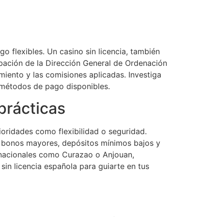
 flexibles. Un casino sin licencia, también
obación de la Dirección General de Ordenación
iento y las comisiones aplicadas. Investiga
y métodos de pago disponibles.
prácticas
ioridades como flexibilidad o seguridad.
a bonos mayores, depósitos mínimos bajos y
ternacionales como Curazao o Anjouan,
in licencia española para guiarte en tus