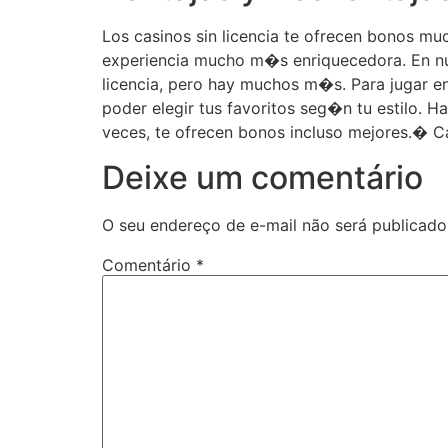
Los casinos sin licencia te ofrecen bonos mu
experiencia mucho m�s enriquecedora. En nue
licencia, pero hay muchos m�s. Para jugar e
poder elegir tus favoritos seg�n tu estilo. 
veces, te ofrecen bonos incluso mejores.� Ca
Deixe um comentário
O seu endereço de e-mail não será publicado
Comentário
*