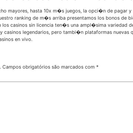
cho mayores, hasta 10x m�s juegos, la opci�n de pagar y r
stro ranking de m�s arriba presentamos los bonos de bien
n los casinos sin licencia ten�s una ampl�sima variedad d
Hay casinos legendarios, pero tambi�n plataformas nuevas q
sinos en vivo.
.
Campos obrigatórios são marcados com
*