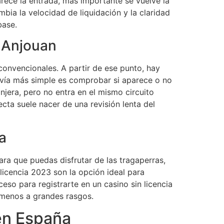
arece la entrada, más importante se vuelve la
mbia la velocidad de liquidación y la claridad
base.
 Anjouan
onvencionales. A partir de ese punto, hay
a vía más simple es comprobar si aparece o no
jera, pero no entra en el mismo circuito
ecta suele nacer de una revisión lenta del
a
ra que puedas disfrutar de las tragaperras,
 licencia 2023 son la opción ideal para
eso para registrarte en un casino sin licencia
l menos a grandes rasgos.
 en España