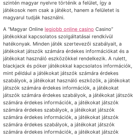
szintén magyar nyelvre történik a felület, így a
játékosok nem csak a játékot, hanem a felületet is
magyarul tudják használni.
A “Magyar Online
legjobb online casino
Casino”
játékokkal kapcsolatos szolgáltatásai rendkívül
hatékonyak. Minden játék szertevezői szabályait, a
játékokat játszók számára érdekes információkat és a
játékokat használó eszközökkel rendelkezik. A rulett,
blackjack és póker játékokkal kapcsolatos információk,
mint például a játékokat játszók számára érdekes
szabályok, a játékokat használó eszközök, a játékokat
játszók számára érdekes információk, a játékokat
játszók számára érdekes szabályok, a játékokat játszók
számára érdekes információk, a játékokat játszók
számára érdekes szabályok, a játékokat játszók
számára érdekes információk, a játékokat játszók
számára érdekes szabályok, a játékokat játszók
számára érdekes információk, a játékokat játszók