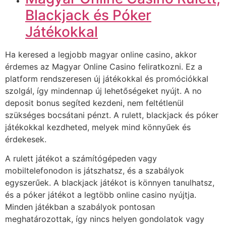
Blackjack és Póker
Játékokkal
Ha keresed a legjobb magyar online casino, akkor
érdemes az Magyar Online Casino feliratkozni. Ez a
platform rendszeresen új játékokkal és promóciókkal
szolgál, így mindennap új lehetőségeket nyújt. A no
deposit bonus segíted kezdeni, nem feltétlenül
szükséges bocsátani pénzt. A rulett, blackjack és póker
játékokkal kezdheted, melyek mind könnyűek és
érdekesek.
A rulett játékot a számítógépeden vagy
mobiltelefonodon is játszhatsz, és a szabályok
egyszerűek. A blackjack játékot is könnyen tanulhatsz,
és a póker játékot a legtöbb online casino nyújtja.
Minden játékban a szabályok pontosan
meghatározottak, így nincs helyen gondolatok vagy