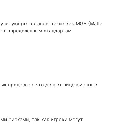
улирующих органов, таких как MGA (Malta
дуют определённым стандартам
вых процессов, что делает лицензионные
ми рисками, так как игроки могут