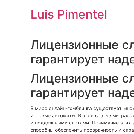
Ir
Luis Pimentel
para
o
conteúdo
Лицензионные сл
гарантирует над
Лицензионные сл
гарантирует над
В мире онлайн-гемблинга существует мно
игровые автоматы. В этой статье мы расс
и поддельными слотами. Понимание этих 
способны обеспечить прозрачность и спра