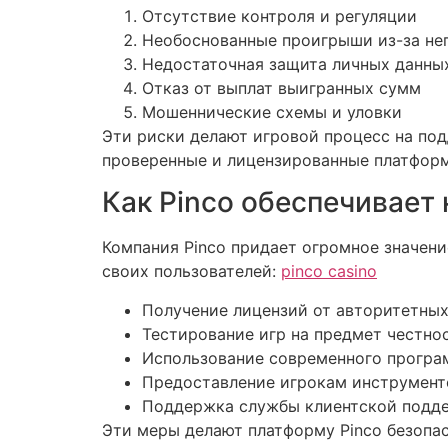
Отсутствие контроля и регуляции
Необоснованные проигрыши из-за не
Недостаточная защита личных данны
Отказ от выплат выигранных сумм
Мошеннические схемы и уловки
Эти риски делают игровой процесс на под
проверенные и лицензированные платформы
Как Pinco обеспечивает
Компания Pinco придает огромное значени
своих пользователей:
pinco casino
Получение лицензий от авторитетных
Тестирование игр на предмет честно
Использование современного програ
Предоставление игрокам инструмент
Поддержка службы клиентской подде
Эти меры делают платформу Pinco безопа