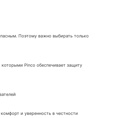
 опасным. Поэтому важно выбирать только
, которыми Pinco обеспечивает защиту
вателей
 комфорт и уверенность в честности