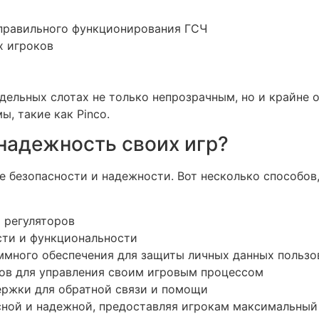
правильного функционирования ГСЧ
х игроков
дельных слотах не только непрозрачным, но и крайне
, такие как Pinco.
 надежность своих игр?
е безопасности и надежности. Вот несколько способов
 регуляторов
сти и функциональности
ммного обеспечения для защиты личных данных пользо
ов для управления своим игровым процессом
ржки для обратной связи и помощи
сной и надежной, предоставляя игрокам максимальный