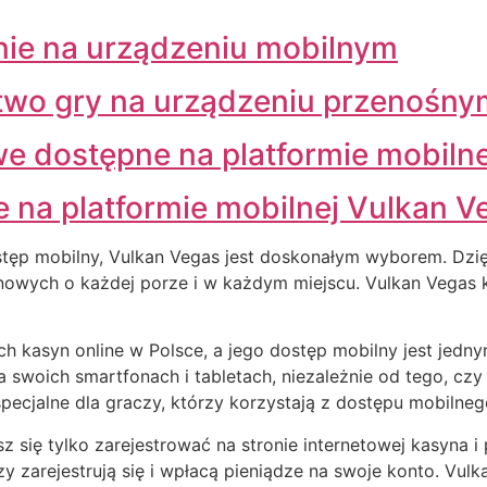
nie na urządzeniu mobilnym
two gry na urządzeniu przenośny
e dostępne na platformie mobiln
na platformie mobilnej Vulkan V
ostęp mobilny, Vulkan Vegas jest doskonałym wyborem. Dzięki
nowych o każdej porze i w każdym miejscu. Vulkan Vegas k
ch kasyn online w Polsce, a jego dostęp mobilny jest jedn
swoich smartfonach i tabletach, niezależnie od tego, cz
pecjalne dla graczy, którzy korzystają z dostępu mobilneg
sz się tylko zarejestrować na stronie internetowej kasyna i
y zarejestrują się i wpłacą pieniądze na swoje konto. Vul