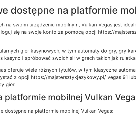
e dostępne na platformie mob
h na swoim urządzeniu mobilnym, Vulkan Vegas jest idealny
zaloguj się na swoje konto za pomocą opcji https://majster
ularnych gier kasynowych, w tym automaty do gry, gry kar
s kasyno i spróbować swoich sił w grach takich jak ruletka
egas oferuje wiele różnych tytułów, w tym klasyczne aut
stać z opcji https://majstersztykjezykowy.pl/ vegas 91 lub
y gier.
platformie mobilnej Vulkan Vega
 dostępne na platformie mobilnej Vulkan Vegas: