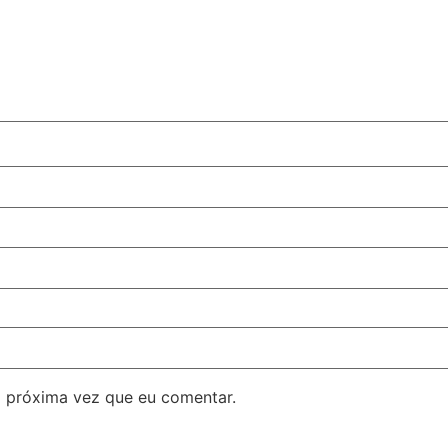
 próxima vez que eu comentar.