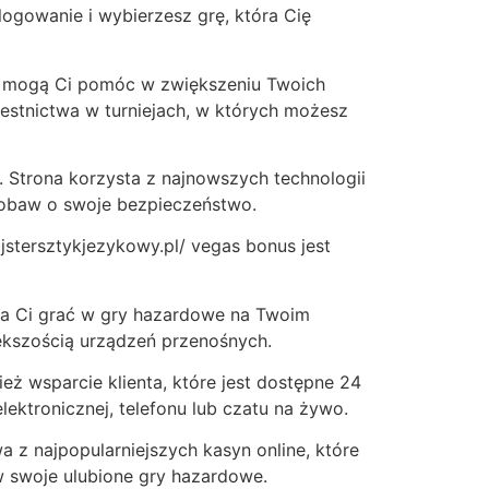
logowanie i wybierzesz grę, która Cię
óre mogą Ci pomóc w zwiększeniu Twoich
estnictwa w turniejach, w których możesz
. Strona korzysta z najnowszych technologii
 obaw o swoje bezpieczeństwo.
jstersztykjezykowy.pl/ vegas bonus jest
ala Ci grać w gry hazardowe na Twoim
iększością urządzeń przenośnych.
eż wsparcie klienta, które jest dostępne 24
ktronicznej, telefonu lub czatu na żywo.
a z najpopularniejszych kasyn online, które
 w swoje ulubione gry hazardowe.