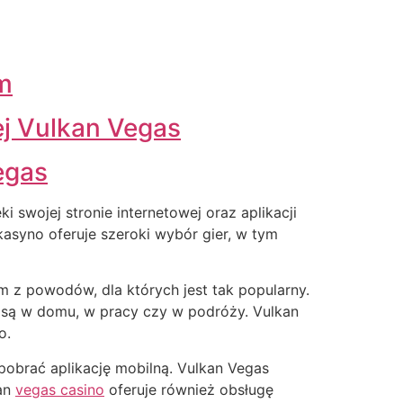
m
ej Vulkan Vegas
egas
 swojej stronie internetowej oraz aplikacji
asyno oferuje szeroki wybór gier, w tym
ym z powodów, dla których jest tak popularny.
y są w domu, w pracy czy w podróży. Vulkan
o.
 pobrać aplikację mobilną. Vulkan Vegas
kan
vegas casino
oferuje również obsługę