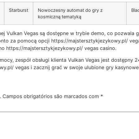
Starburst
Nowoczesny automat do gry z
Bla
kosmiczną tematyką
nej Vulkan Vegas są dostępne w trybie demo, co pozwala 
nto za pomocą opcji https://majstersztykjezykowy.pl/ ve
 https://majstersztykjezykowy.pl/ vegas casino.
mocy, zespół obsługi klienta Vulkan Vegas jest dostępny 24/
kowy.pl/ vegas i zacznij grać w swoje ulubione gry kasyno
.
Campos obrigatórios são marcados com
*