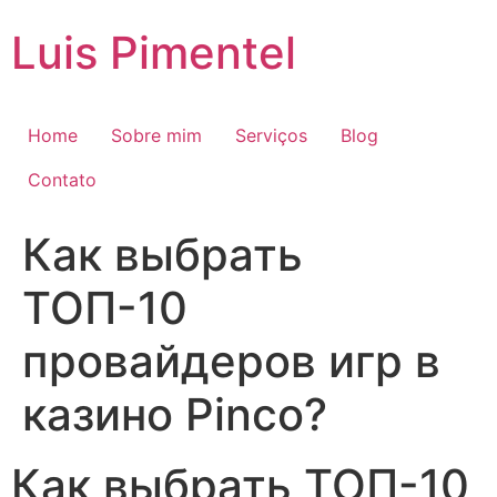
Ir
Luis Pimentel
para
o
conteúdo
Home
Sobre mim
Serviços
Blog
Contato
Как выбрать
ТОП-10
провайдеров игр в
казино Pinco?
Как выбрать ТОП-10