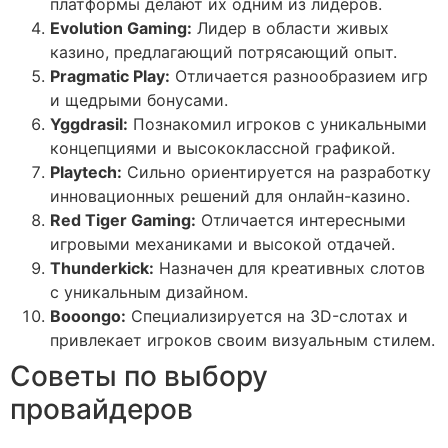
платформы делают их одним из лидеров.
Evolution Gaming:
Лидер в области живых
казино, предлагающий потрясающий опыт.
Pragmatic Play:
Отличается разнообразием игр
и щедрыми бонусами.
Yggdrasil:
Познакомил игроков с уникальными
концепциями и высококлассной графикой.
Playtech:
Сильно ориентируется на разработку
инновационных решений для онлайн-казино.
Red Tiger Gaming:
Отличается интересными
игровыми механиками и высокой отдачей.
Thunderkick:
Назначен для креативных слотов
с уникальным дизайном.
Booongo:
Специализируется на 3D-слотах и
привлекает игроков своим визуальным стилем.
Советы по выбору
провайдеров