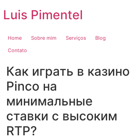
Ir
Luis Pimentel
para
o
conteúdo
Home
Sobre mim
Serviços
Blog
Contato
Как играть в казино
Pinco на
минимальные
ставки с высоким
RTP?