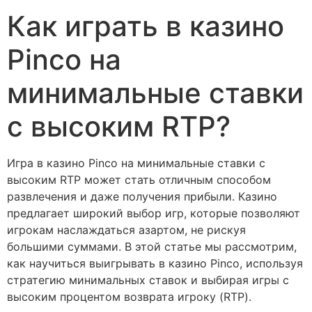
Как играть в казино
Pinco на
минимальные ставки
с высоким RTP?
Игра в казино Pinco на минимальные ставки с
высоким RTP может стать отличным способом
развлечения и даже получения прибыли. Казино
предлагает широкий выбор игр, которые позволяют
игрокам наслаждаться азартом, не рискуя
большими суммами. В этой статье мы рассмотрим,
как научиться выигрывать в казино Pinco, используя
стратегию минимальных ставок и выбирая игры с
высоким процентом возврата игроку (RTP).