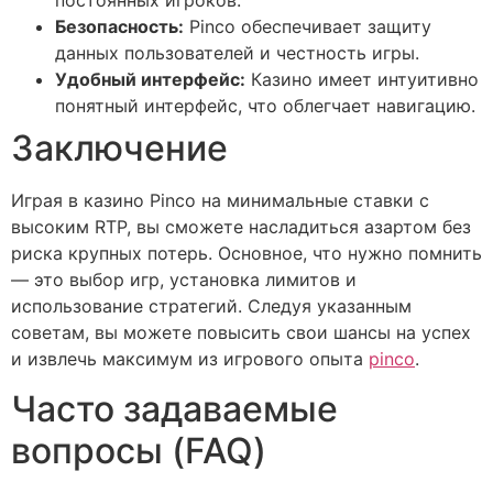
постоянных игроков.
Безопасность:
Pinco обеспечивает защиту
данных пользователей и честность игры.
Удобный интерфейс:
Казино имеет интуитивно
понятный интерфейс, что облегчает навигацию.
Заключение
Играя в казино Pinco на минимальные ставки с
высоким RTP, вы сможете насладиться азартом без
риска крупных потерь. Основное, что нужно помнить
— это выбор игр, установка лимитов и
использование стратегий. Следуя указанным
советам, вы можете повысить свои шансы на успех
и извлечь максимум из игрового опыта
pinco
.
Часто задаваемые
вопросы (FAQ)