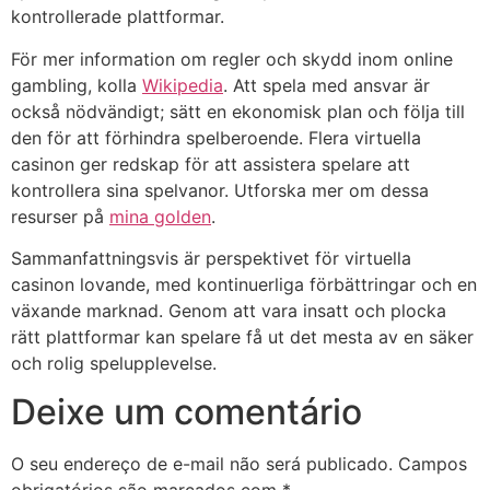
kontrollerade plattformar.
För mer information om regler och skydd inom online
gambling, kolla
Wikipedia
. Att spela med ansvar är
också nödvändigt; sätt en ekonomisk plan och följa till
den för att förhindra spelberoende. Flera virtuella
casinon ger redskap för att assistera spelare att
kontrollera sina spelvanor. Utforska mer om dessa
resurser på
mina golden
.
Sammanfattningsvis är perspektivet för virtuella
casinon lovande, med kontinuerliga förbättringar och en
växande marknad. Genom att vara insatt och plocka
rätt plattformar kan spelare få ut det mesta av en säker
och rolig spelupplevelse.
Deixe um comentário
O seu endereço de e-mail não será publicado.
Campos