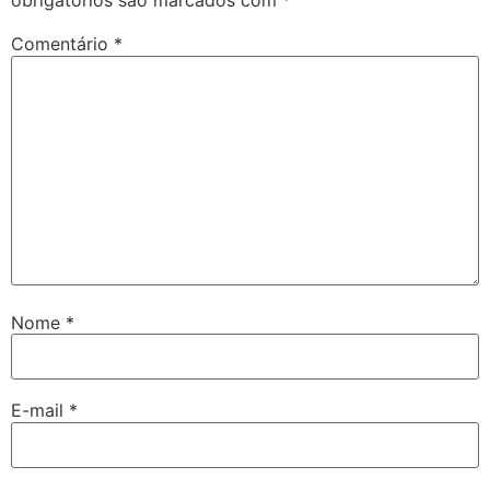
obrigatórios são marcados com
*
Comentário
*
Nome
*
E-mail
*