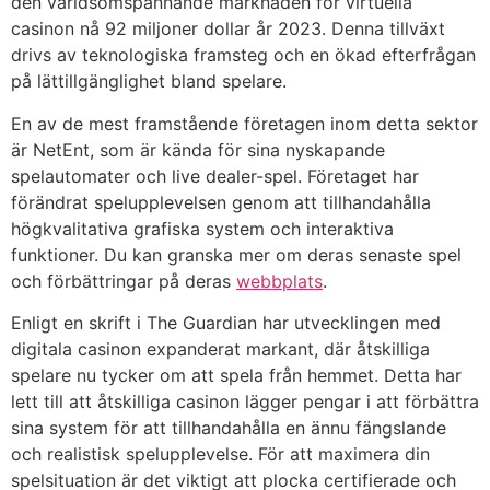
den världsomspännande marknaden för virtuella
casinon nå 92 miljoner dollar år 2023. Denna tillväxt
drivs av teknologiska framsteg och en ökad efterfrågan
på lättillgänglighet bland spelare.
En av de mest framstående företagen inom detta sektor
är NetEnt, som är kända för sina nyskapande
spelautomater och live dealer-spel. Företaget har
förändrat spelupplevelsen genom att tillhandahålla
högkvalitativa grafiska system och interaktiva
funktioner. Du kan granska mer om deras senaste spel
och förbättringar på deras
webbplats
.
Enligt en skrift i The Guardian har utvecklingen med
digitala casinon expanderat markant, där åtskilliga
spelare nu tycker om att spela från hemmet. Detta har
lett till att åtskilliga casinon lägger pengar i att förbättra
sina system för att tillhandahålla en ännu fängslande
och realistisk spelupplevelse. För att maximera din
spelsituation är det viktigt att plocka certifierade och