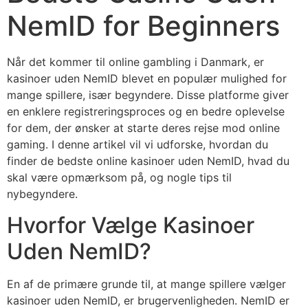
NemID for Beginners
Når det kommer til online gambling i Danmark, er
kasinoer uden NemID blevet en populær mulighed for
mange spillere, især begyndere. Disse platforme giver
en enklere registreringsproces og en bedre oplevelse
for dem, der ønsker at starte deres rejse mod online
gaming. I denne artikel vil vi udforske, hvordan du
finder de bedste online kasinoer uden NemID, hvad du
skal være opmærksom på, og nogle tips til
nybegyndere.
Hvorfor Vælge Kasinoer
Uden NemID?
En af de primære grunde til, at mange spillere vælger
kasinoer uden NemID, er brugervenligheden. NemID er