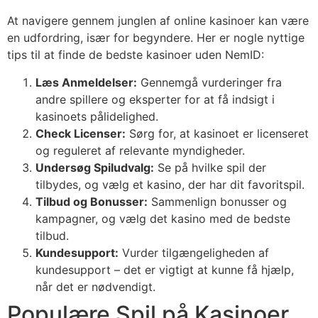
At navigere gennem junglen af online kasinoer kan være
en udfordring, især for begyndere. Her er nogle nyttige
tips til at finde de bedste kasinoer uden NemID:
Læs Anmeldelser:
Gennemgå vurderinger fra
andre spillere og eksperter for at få indsigt i
kasinoets pålidelighed.
Check Licenser:
Sørg for, at kasinoet er licenseret
og reguleret af relevante myndigheder.
Undersøg Spiludvalg:
Se på hvilke spil der
tilbydes, og vælg et kasino, der har dit favoritspil.
Tilbud og Bonusser:
Sammenlign bonusser og
kampagner, og vælg det kasino med de bedste
tilbud.
Kundesupport:
Vurder tilgængeligheden af
kundesupport – det er vigtigt at kunne få hjælp,
når det er nødvendigt.
Populære Spil på Kasinoer