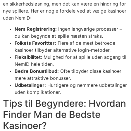
en sikkerhedsløsning, men det kan være en hindring for
nye spillere. Her er nogle fordele ved at vælge kasinoer
uden NemID:
Nem Registrering:
Ingen langvarige processer –
du kan begynde at spille næsten straks.
Folkets Favoritter:
Flere af de mest betroede
kasinoer tilbyder alternative login-metoder.
Fleksibilitet:
Mulighed for at spille uden adgang til
NemID hele tiden.
Bedre Bonustilbud:
Ofte tilbyder disse kasinoer
mere attraktive bonusser.
Udbetalinger:
Hurtigere og nemmere udbetalinger
uden komplikationer.
Tips til Begyndere: Hvordan
Finder Man de Bedste
Kasinoer?