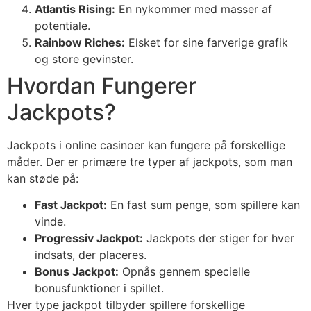
Atlantis Rising:
En nykommer med masser af
potentiale.
Rainbow Riches:
Elsket for sine farverige grafik
og store gevinster.
Hvordan Fungerer
Jackpots?
Jackpots i online casinoer kan fungere på forskellige
måder. Der er primære tre typer af jackpots, som man
kan støde på:
Fast Jackpot:
En fast sum penge, som spillere kan
vinde.
Progressiv Jackpot:
Jackpots der stiger for hver
indsats, der placeres.
Bonus Jackpot:
Opnås gennem specielle
bonusfunktioner i spillet.
Hver type jackpot tilbyder spillere forskellige