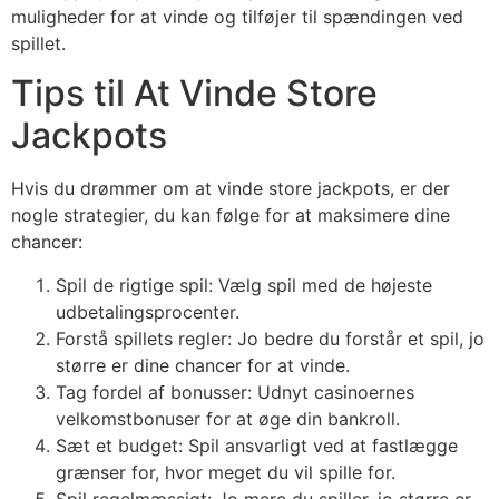
muligheder for at vinde og tilføjer til spændingen ved
spillet.
Tips til At Vinde Store
Jackpots
Hvis du drømmer om at vinde store jackpots, er der
nogle strategier, du kan følge for at maksimere dine
chancer:
Spil de rigtige spil: Vælg spil med de højeste
udbetalingsprocenter.
Forstå spillets regler: Jo bedre du forstår et spil, jo
større er dine chancer for at vinde.
Tag fordel af bonusser: Udnyt casinoernes
velkomstbonuser for at øge din bankroll.
Sæt et budget: Spil ansvarligt ved at fastlægge
grænser for, hvor meget du vil spille for.
Spil regelmæssigt: Jo mere du spiller, jo større er