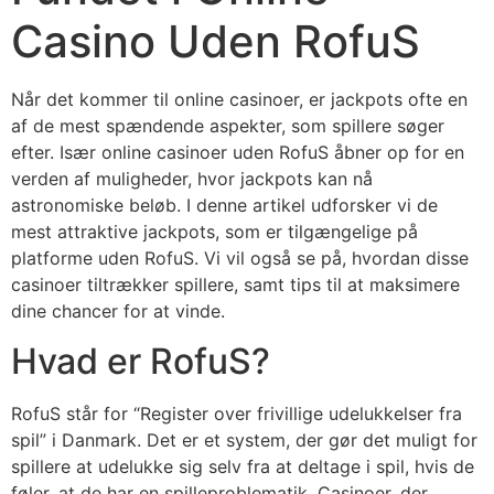
Casino Uden RofuS
Når det kommer til online casinoer, er jackpots ofte en
af de mest spændende aspekter, som spillere søger
efter. Især online casinoer uden RofuS åbner op for en
verden af muligheder, hvor jackpots kan nå
astronomiske beløb. I denne artikel udforsker vi de
mest attraktive jackpots, som er tilgængelige på
platforme uden RofuS. Vi vil også se på, hvordan disse
casinoer tiltrækker spillere, samt tips til at maksimere
dine chancer for at vinde.
Hvad er RofuS?
RofuS står for “Register over frivillige udelukkelser fra
spil” i Danmark. Det er et system, der gør det muligt for
spillere at udelukke sig selv fra at deltage i spil, hvis de
føler, at de har en spilleproblematik. Casinoer, der