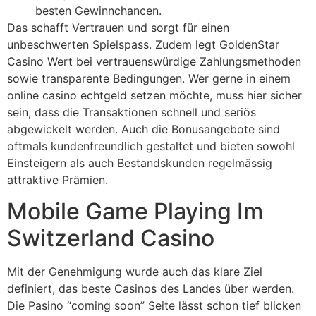
besten Gewinnchancen.
Das schafft Vertrauen und sorgt für einen
unbeschwerten Spielspass. Zudem legt GoldenStar
Casino Wert bei vertrauenswürdige Zahlungsmethoden
sowie transparente Bedingungen. Wer gerne in einem
online casino echtgeld setzen möchte, muss hier sicher
sein, dass die Transaktionen schnell und seriös
abgewickelt werden. Auch die Bonusangebote sind
oftmals kundenfreundlich gestaltet und bieten sowohl
Einsteigern als auch Bestandskunden regelmässig
attraktive Prämien.
Mobile Game Playing Im
Switzerland Casino
Mit der Genehmigung wurde auch das klare Ziel
definiert, das beste Casinos des Landes über werden.
Die Pasino “coming soon” Seite lässt schon tief blicken