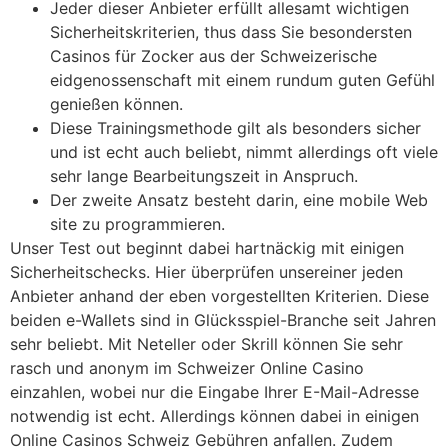
Jeder dieser Anbieter erfüllt allesamt wichtigen
Sicherheitskriterien, thus dass Sie besondersten
Casinos für Zocker aus der Schweizerische
eidgenossenschaft mit einem rundum guten Gefühl
genießen können.
Diese Trainingsmethode gilt als besonders sicher
und ist echt auch beliebt, nimmt allerdings oft viele
sehr lange Bearbeitungszeit in Anspruch.
Der zweite Ansatz besteht darin, eine mobile Web
site zu programmieren.
Unser Test out beginnt dabei hartnäckig mit einigen
Sicherheitschecks. Hier überprüfen unsereiner jeden
Anbieter anhand der eben vorgestellten Kriterien. Diese
beiden e-Wallets sind in Glücksspiel-Branche seit Jahren
sehr beliebt. Mit Neteller oder Skrill können Sie sehr
rasch und anonym im Schweizer Online Casino
einzahlen, wobei nur die Eingabe Ihrer E-Mail-Adresse
notwendig ist echt. Allerdings können dabei in einigen
Online Casinos Schweiz Gebühren anfallen. Zudem