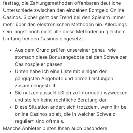
festtag, die Zahlungsmethoden offenbaren deutliche
Unterschiede zwischen den einzelnen Echtgeld Online
Casinos. Sicher geht der Trend bei den Spielern immer
mehr über den elektronischen Methoden hin. Allerdings
sein längst noch nicht alle diese Methoden in gleichem
Umfang bei den Casinos eingesetzt.
Aus dem Grund prüfen unsereiner genau, wie
stomach diese Bonusangebote bei den Schweizer
Casinospieler passen.
Unten habe ich eine Liste mit einigen der
gängigsten Angebote und deren Leistungen
zusammengestellt.
Sie nutzen ausschließlich zu Informationszwecken
und stellen keine rechtliche Beratung dar.
Diese Situation ändert sich trotzdem, wenn ihr bei
online Casinos spielt, die in welcher Schweiz
reguliert sind oftmals.
Manche Anbieter bieten Ihnen auch besondere