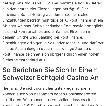
beträgt one thousand EUR. Der maximale Bonus-Betrag
aus den ersten vier Einzahlungen beträgt €. Der
maximale Bonus-Betrag aus den ersten einzelne
Einzahlungen beträgt multitude of €. PostFinance ist ein
Ableger welcher Schweizerischen Post sowie ermöglicht
äusserst komfortables und einfaches Einzahlen mit
deinem On the web Banking bei PostFinance.
Einzahlungen erfolgen in Sekundenschnelle, und darüber
hinaus Auszahlungen dauern nur wenige Stunden.
PostFinance zeichnet sich übrigens durch einen hohen
Sicherheitsstandard aus.
So Berichten Sie Sich In Einem
Schweizer Echtgeld Casino An
Hier sind Sie nicht nur sicher unterwegs, sondern
können auch von besonders hohen Bonusangeboten
profitieren. Wir können uns vorstellen, dass es einen
Benefit von 100% und sogar mehr existiert. So dass Sie