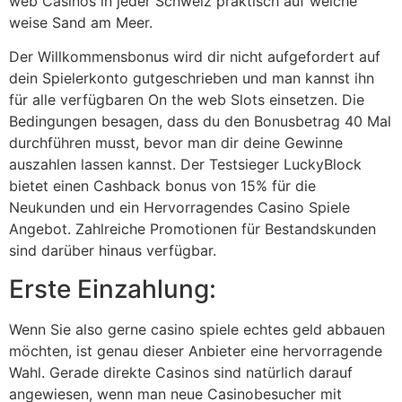
web Casinos in jeder Schweiz praktisch auf welche
weise Sand am Meer.
Der Willkommensbonus wird dir nicht aufgefordert auf
dein Spielerkonto gutgeschrieben und man kannst ihn
für alle verfügbaren On the web Slots einsetzen. Die
Bedingungen besagen, dass du den Bonusbetrag 40 Mal
durchführen musst, bevor man dir deine Gewinne
auszahlen lassen kannst. Der Testsieger LuckyBlock
bietet einen Cashback bonus von 15% für die
Neukunden und ein Hervorragendes Casino Spiele
Angebot. Zahlreiche Promotionen für Bestandskunden
sind darüber hinaus verfügbar.
Erste Einzahlung:
Wenn Sie also gerne casino spiele echtes geld abbauen
möchten, ist genau dieser Anbieter eine hervorragende
Wahl. Gerade direkte Casinos sind natürlich darauf
angewiesen, wenn man neue Casinobesucher mit