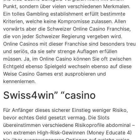
Punkt, sondern über vielen verschiedenen Merkmalen.
Ein tolles Gambling establishment erfüllt bestimmte
Kriterien, welche keine Kompromisse zulassen. Allen
vorwärts aber die Schweizer Online Casino Franchise,
die von jeder Schweizer Regierung vergeben wird.
Online Casinos mit dieser Franchise sind besonders treu
und seriös, da sie sehr strenge Auflagen erfüllen
müssen. Ja, im Online Casino können Sie oft zwischen
Echtgeld ebenso Spielgeld wechseln ebenso auf diese
Weise Casino Games erst ausprobieren und
kennenlernen.
Swiss4win” “casino
Für Anfänger dieses sicherer Einstieg weniger Risiko,
bevor echtes Geld gesetzt vermag. Die Slots
übereinstimmen verschiedene Risikoprofile abdominal –
von extremen High-Risk-Gewinnen (Money Educate 4)