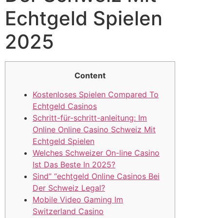
Echtgeld Spielen
2025
Content
Kostenloses Spielen Compared To
Echtgeld Casinos
Schritt-für-schritt-anleitung: Im
Online Online Casino Schweiz Mit
Echtgeld Spielen
Welches Schweizer On-line Casino
Ist Das Beste In 2025?
Sind” “echtgeld Online Casinos Bei
Der Schweiz Legal?
Mobile Video Gaming Im
Switzerland Casino