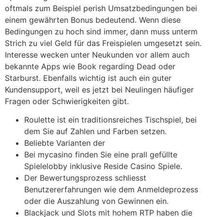
oftmals zum Beispiel perish Umsatzbedingungen bei
einem gewährten Bonus bedeutend. Wenn diese
Bedingungen zu hoch sind immer, dann muss unterm
Strich zu viel Geld für das Freispielen umgesetzt sein.
Interesse wecken unter Neukunden vor allem auch
bekannte Apps wie Book regarding Dead oder
Starburst. Ebenfalls wichtig ist auch ein guter
Kundensupport, weil es jetzt bei Neulingen häufiger
Fragen oder Schwierigkeiten gibt.
Roulette ist ein traditionsreiches Tischspiel, bei
dem Sie auf Zahlen und Farben setzen.
Beliebte Varianten der
Bei mycasino finden Sie eine prall gefüllte
Spielelobby inklusive Reside Casino Spiele.
Der Bewertungsprozess schliesst
Benutzererfahrungen wie dem Anmeldeprozess
oder die Auszahlung von Gewinnen ein.
Blackjack und Slots mit hohem RTP haben die