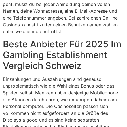
geht, musst du bei jeder Anmeldung deinen vollen
Namen, deine Wohnadresse, eine E-Mail-Adresse und
eine Telefonnummer angeben. Bei zahlreichen On-line
Casinos kannst i zudem einen Benutzernamen wählen,
unter welchem du auftrittst.
Beste Anbieter Für 2025 Im
Gambling Establishment
Vergleich Schweiz
Einzahlungen und Auszahlungen sind genauso
unproblematisch wie die Wahl eines Bonus oder das
Spielen selbst. Man kann über dasjenige Mobilephone
alle Aktionen durchführen, wie im übrigen daheim am
Personal computer. Die Casinoseiten passen sich
vollkommen nicht aufgefordert an die Größe des
Displays a good und es sind keine separaten
Einstellungen notwendig. Ein besonders wichtiger