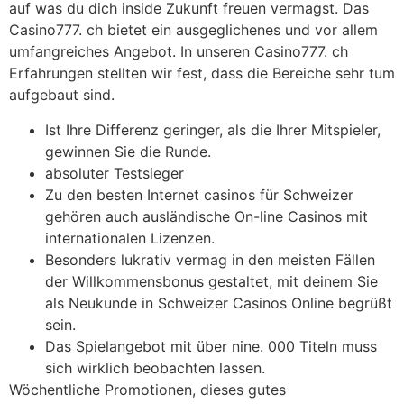
auf was du dich inside Zukunft freuen vermagst. Das
Casino777. ch bietet ein ausgeglichenes und vor allem
umfangreiches Angebot. In unseren Casino777. ch
Erfahrungen stellten wir fest, dass die Bereiche sehr tum
aufgebaut sind.
Ist Ihre Differenz geringer, als die Ihrer Mitspieler,
gewinnen Sie die Runde.
absoluter Testsieger
Zu den besten Internet casinos für Schweizer
gehören auch ausländische On-line Casinos mit
internationalen Lizenzen.
Besonders lukrativ vermag in den meisten Fällen
der Willkommensbonus gestaltet, mit deinem Sie
als Neukunde in Schweizer Casinos Online begrüßt
sein.
Das Spielangebot mit über nine. 000 Titeln muss
sich wirklich beobachten lassen.
Wöchentliche Promotionen, dieses gutes