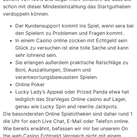
schon mit dieser Mindesteinzahlung das Startguthaben
verdoppeln können.
Der Kundensupport kommt ins Spiel, wenn sera bei
den Spielern zu Problemen und Fragen kommt.
In einem Casino online zocken mit Echtgeld sein
Glück zu versuchen ist eine tolle Sache und kann
sehr lohnend sein.
Sie erlangen außerdem praktische Ratschläge zu
Boni, Auszahlungen, Steuern und
verantwortungsbewusstem Spielen.
Online Poker
Lucky Lady’s Appeal oder Prized Panda etwa hat
lediglich das StarVegas Online casino auf Lager,
genau wie Lucky Spin and rewrite Jackpots.
Die besondersten Online Spielotheken sind daher rund 1
die Uhr for each Live Chat, E-Mail oder Telefon online.
Wie bereits erwähnt, befassen wir mir bei unserem On
the web Casino Echtgeld Vergleich nicht mit einem