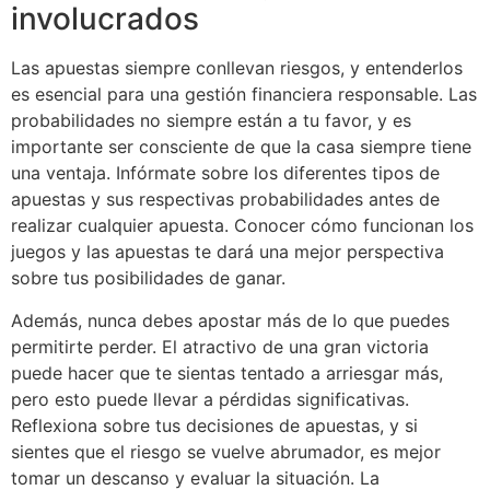
involucrados
Las apuestas siempre conllevan riesgos, y entenderlos
es esencial para una gestión financiera responsable. Las
probabilidades no siempre están a tu favor, y es
importante ser consciente de que la casa siempre tiene
una ventaja. Infórmate sobre los diferentes tipos de
apuestas y sus respectivas probabilidades antes de
realizar cualquier apuesta. Conocer cómo funcionan los
juegos y las apuestas te dará una mejor perspectiva
sobre tus posibilidades de ganar.
Además, nunca debes apostar más de lo que puedes
permitirte perder. El atractivo de una gran victoria
puede hacer que te sientas tentado a arriesgar más,
pero esto puede llevar a pérdidas significativas.
Reflexiona sobre tus decisiones de apuestas, y si
sientes que el riesgo se vuelve abrumador, es mejor
tomar un descanso y evaluar la situación. La