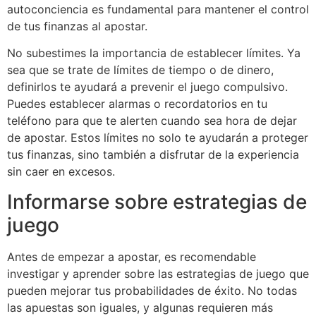
autoconciencia es fundamental para mantener el control
de tus finanzas al apostar.
No subestimes la importancia de establecer límites. Ya
sea que se trate de límites de tiempo o de dinero,
definirlos te ayudará a prevenir el juego compulsivo.
Puedes establecer alarmas o recordatorios en tu
teléfono para que te alerten cuando sea hora de dejar
de apostar. Estos límites no solo te ayudarán a proteger
tus finanzas, sino también a disfrutar de la experiencia
sin caer en excesos.
Informarse sobre estrategias de
juego
Antes de empezar a apostar, es recomendable
investigar y aprender sobre las estrategias de juego que
pueden mejorar tus probabilidades de éxito. No todas
las apuestas son iguales, y algunas requieren más