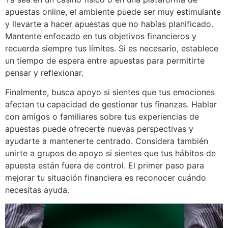
apuestas online, el ambiente puede ser muy estimulante
y llevarte a hacer apuestas que no habías planificado.
Mantente enfocado en tus objetivos financieros y
recuerda siempre tus límites. Si es necesario, establece
un tiempo de espera entre apuestas para permitirte
pensar y reflexionar.
Finalmente, busca apoyo si sientes que tus emociones
afectan tu capacidad de gestionar tus finanzas. Hablar
con amigos o familiares sobre tus experiencias de
apuestas puede ofrecerte nuevas perspectivas y
ayudarte a mantenerte centrado. Considera también
unirte a grupos de apoyo si sientes que tus hábitos de
apuesta están fuera de control. El primer paso para
mejorar tu situación financiera es reconocer cuándo
necesitas ayuda.