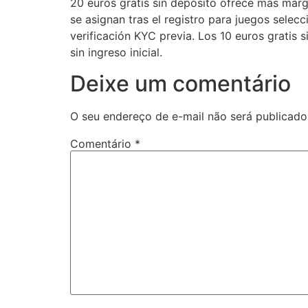
20 euros gratis sin depósito ofrece más marg
se asignan tras el registro para juegos selec
verificación KYC previa. Los 10 euros gratis
sin ingreso inicial.
Deixe um comentário
O seu endereço de e-mail não será publicado
Comentário
*