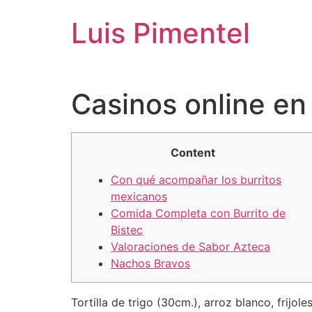
Ir
Luis Pimentel
para
o
conteúdo
Casinos online en
Content
Con qué acompañar los burritos
mexicanos
Comida Completa con Burrito de
Bistec
Valoraciones de Sabor Azteca
Nachos Bravos
Tortilla de trigo (30cm.), arroz blanco, frijo