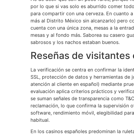
por lo que si vas solo es aburrido comer todo
para compartir con una cerveza. En cuanto a 
más al Distrito México sin alcanzarlo) pero 
cuenta con una única zona, mesas a la entrada
mesas y al fondo más. Saborea su casero guac
sabrosos y los nachos estaban buenos.
Reseñas de visitantes
La verificación se centra en confirmar la iden
SSL, protección de datos y herramientas de j
atención al cliente en español) mediante pru
evaluación aplica criterios prácticos y verifi
se suman señales de transparencia como T&C a
reclamación, lo que confirma la supervisión of
software, rendimiento móvil, elegibilidad p
habitual.
En los casinos españoles predominan la ruleta 