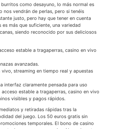
os burritos como desayuno, lo más normal es
 nos vendrán de perlas, pero si tenéis
stante justo, pero hay que tener en cuenta
s es más que suficiente, una variedad
canas, siendo reconocido por sus deliciosos
cceso estable a tragaperras, casino en vivo
enazas avanzadas.
 vivo, streaming en tiempo real y apuestas
na interfaz claramente pensada para uso
 acceso estable a tragaperras, casino en vivo
inos visibles y pagos rápidos.
ediatos y retiradas rápidas tras la
didad del juego. Los 50 euros gratis sin
 promociones temporales. El bono de casino