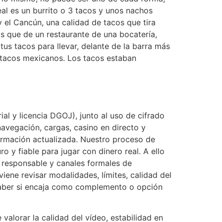
eal es un burrito o 3 tacos y unos nachos
 el Cancún, una calidad de tacos que tira
ás que de un restaurante de una bocatería,
us tacos para llevar, delante de la barra más
 tacos mexicanos. Los tacos estaban
ial y licencia DGOJ), junto al uso de cifrado
avegación, cargas, casino en directo y
formación actualizada. Nuestro proceso de
o y fiable para jugar con dinero real. A ello
 responsable y canales formales de
viene revisar modalidades, límites, calidad del
 saber si encaja como complemento o opción
valorar la calidad del vídeo, estabilidad en