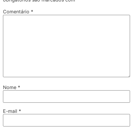
Comentário
*
Nome
*
E-mail
*