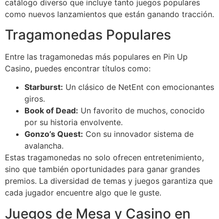
catálogo diverso que incluye tanto juegos populares
como nuevos lanzamientos que están ganando tracción.
Tragamonedas Populares
Entre las tragamonedas más populares en Pin Up
Casino, puedes encontrar títulos como:
Starburst:
Un clásico de NetEnt con emocionantes
giros.
Book of Dead:
Un favorito de muchos, conocido
por su historia envolvente.
Gonzo’s Quest:
Con su innovador sistema de
avalancha.
Estas tragamonedas no solo ofrecen entretenimiento,
sino que también oportunidades para ganar grandes
premios. La diversidad de temas y juegos garantiza que
cada jugador encuentre algo que le guste.
Juegos de Mesa y Casino en