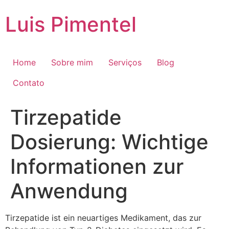
Ir
Luis Pimentel
para
o
conteúdo
Home
Sobre mim
Serviços
Blog
Contato
Tirzepatide
Dosierung: Wichtige
Informationen zur
Anwendung
Tirzepatide ist ein neuartiges Medikament, das zur