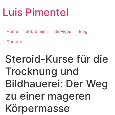
Ir
Luis Pimentel
para
o
conteúdo
Home
Sobre mim
Serviços
Blog
Contato
Steroid-Kurse für die
Trocknung und
Bildhauerei: Der Weg
zu einer mageren
Körpermasse