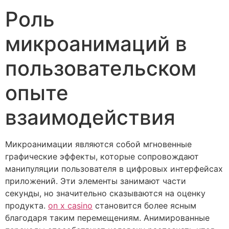
Роль
микроанимаций в
пользовательском
опыте
взаимодействия
Микроанимации являются собой мгновенные
графические эффекты, которые сопровождают
манипуляции пользователя в цифровых интерфейсах
приложений. Эти элементы занимают части
секунды, но значительно сказываются на оценку
продукта.
on x casino
становится более ясным
благодаря таким перемещениям. Анимированные