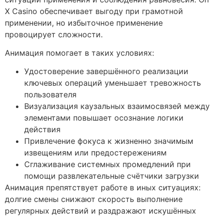
X Casino обеспечивает выгоду при грамотной
применении, но избыточное применение
провоцирует сложности.
Анимация помогает в таких условиях:
Удостоверение завершённого реализации
ключевых операций уменьшает тревожность
пользователя
Визуализация каузальных взаимосвязей между
элементами повышает осознание логики
действия
Привлечение фокуса к жизненно значимым
извещениям или предостережениям
Сглаживание системных промедлений при
помощи развлекательные счётчики загрузки
Анимация препятствует работе в иных ситуациях:
долгие смены снижают скорость выполнение
регулярных действий и раздражают искушённых