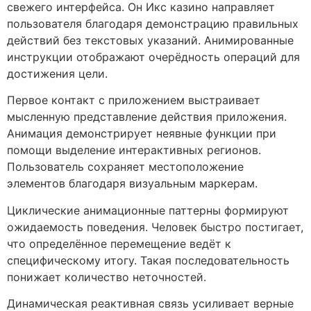
свежего интерфейса. Он Икс казино направляет
пользователя благодаря демонстрацию правильных
действий без текстовых указаний. Анимированные
инструкции отображают очерёдность операций для
достижения цели.
Первое контакт с приложением выстраивает
мысленную представление действия приложения.
Анимация демонстрирует неявные функции при
помощи выделение интерактивных регионов.
Пользователь сохраняет местоположение
элементов благодаря визуальным маркерам.
Циклические анимационные паттерны формируют
ожидаемость поведения. Человек быстро постигает,
что определённое перемещение ведёт к
специфическому итогу. Такая последовательность
понижает количество неточностей.
Динамическая реактивная связь усиливает верные