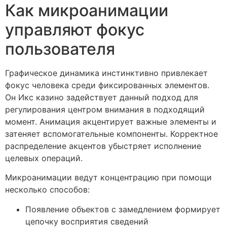
Как микроанимации
управляют фокус
пользователя
Графическое динамика инстинктивно привлекает
фокус человека среди фиксированных элементов.
Он Икс казино задействует данный подход для
регулирования центром внимания в подходящий
момент. Анимация акцентирует важные элементы и
затеняет вспомогательные компоненты. Корректное
распределение акцентов убыстряет исполнение
целевых операций.
Микроанимации ведут концентрацию при помощи
несколько способов:
Появление объектов с замедлением формирует
цепочку восприятия сведений