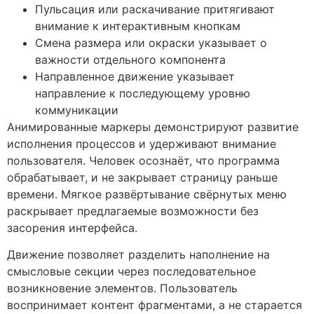
Пульсация или раскачивание притягивают
внимание к интерактивным кнопкам
Смена размера или окраски указывает о
важности отдельного компонента
Направленное движение указывает
направление к последующему уровню
коммуникации
Анимированные маркеры демонстрируют развитие
исполнения процессов и удерживают внимание
пользователя. Человек осознаёт, что программа
обрабатывает, и не закрывает страницу раньше
времени. Мягкое развёртывание свёрнутых меню
раскрывает предлагаемые возможности без
засорения интерфейса.
Движение позволяет разделить наполнение на
смысловые секции через последовательное
возникновение элементов. Пользователь
воспринимает контент фрагментами, а не старается