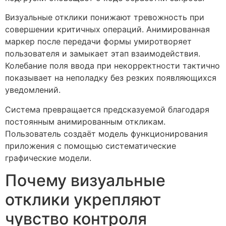
Визуальные отклики понижают тревожность при
совершении критичных операций. Анимированная
маркер после передачи формы умиротворяет
пользователя и замыкает этап взаимодействия.
Колебание поля ввода при некорректности тактично
показывает на неполадку без резких появляющихся
уведомлений.
Система превращается предсказуемой благодаря
постоянным анимированным откликам.
Пользователь создаёт модель функционирования
приложения с помощью систематические
графические модели.
Почему визуальные
отклики укрепляют
чувство контроля