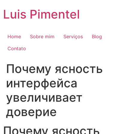
Ir
Luis Pimentel
para
o
conteúdo
Home
Sobre mim
Serviços
Blog
Contato
Почему ясность
интерфейса
увеличивает
доверие
Почему ясность