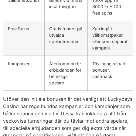
Välkomstbonus
Bonus vid första
100% upp till
insättning(ar)
3000 kr + 100
free spins
Free Spins
Gratis rundor på
Kan ingå i
utvalda
välkomstpaket
spelautomater
eller som separat
kampanj
Kampanjer
Återkommande
Tävlingar, reload-
erbjudanden för
bonusar,
befintliga
cashback
spelare
Utöver den initiala bonusen är det vanligt att Luckydays
Casino har regelbundna kampanjer och kampanjer som
håller spänningen vid liv. Dessa kan inkludera allt från
veckovisa turneringar där du tävlar mot andra spelare,
till speciella erbjudanden som ger dig extra värde när
du spelar på specifika spel. Håll ett öga på deras