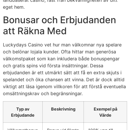
eget hem.
Bonusar och Erbjudanden
att Räkna Med
Luckydays Casino vet hur man välkomnar nya spelare
och belönar lojala kunder. Ofta hittar man generösa
välkomstpaket som kan inkludera både bonuspengar
och gratis spins vid första insättningar. Dessa
erbjudanden är ett utmärkt sätt att få en extra skjuts i
spelandet och öka chansen att vinna. Det är dock alltid
viktigt att läsa igenom villkoren för att förstå eventuella
omsättningskrav och begränsningar.
Typ av
Beskrivning
Exempel på
Erbjudande
Värde