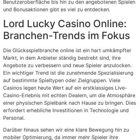
Benutzeroberfläche bis hin zu den angebotenen Spielen
und Bonusaktionen gibt es viel zu entdecken.
Lord Lucky Casino Online:
Branchen-Trends im Fokus
Die Glücksspielbranche online ist ein hart umkämpfter
Markt, in dem Anbieter ständig bestrebt sind, ihre
Angebote zu verbessern und neue Spieler anzulocken.
Ein wichtiger Trend ist die zunehmende Spezialisierung
auf bestimmte Spieltypen oder Zielgruppen. Viele
Casinos legen heute Wert auf ein erstklassiges Live-
Casino-Erlebnis mit echten Dealern, um die Atmosphäre
einer physischen Spielbank nach Hause zu bringen. Dies
erfordert erhebliche Investitionen in Technologie und
Personal.
Darüber hinaus sehen wir eine klare Bewegung hin zu
mobiler Optimierung, da immer mehr Spieler ihre