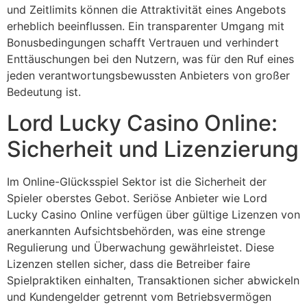
und Zeitlimits können die Attraktivität eines Angebots
erheblich beeinflussen. Ein transparenter Umgang mit
Bonusbedingungen schafft Vertrauen und verhindert
Enttäuschungen bei den Nutzern, was für den Ruf eines
jeden verantwortungsbewussten Anbieters von großer
Bedeutung ist.
Lord Lucky Casino Online:
Sicherheit und Lizenzierung
Im Online-Glücksspiel Sektor ist die Sicherheit der
Spieler oberstes Gebot. Seriöse Anbieter wie Lord
Lucky Casino Online verfügen über gültige Lizenzen von
anerkannten Aufsichtsbehörden, was eine strenge
Regulierung und Überwachung gewährleistet. Diese
Lizenzen stellen sicher, dass die Betreiber faire
Spielpraktiken einhalten, Transaktionen sicher abwickeln
und Kundengelder getrennt vom Betriebsvermögen