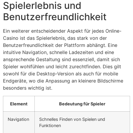
Spielerlebnis und
Benutzerfreundlichkeit
Ein weiterer entscheidender Aspekt für jedes Online-
Casino ist das Spielerlebnis, das stark von der
Benutzerfreundlichkeit der Plattform abhängt. Eine
intuitive Navigation, schnelle Ladezeiten und eine
ansprechende Gestaltung sind essenziell, damit sich
Spieler wohlfühlen und leicht zurechtfinden. Dies gilt
sowohl für die Desktop-Version als auch für mobile
Endgeräte, wo die Anpassung an kleinere Bildschirme
besonders wichtig ist.
Element
Bedeutung für Spieler
Navigation
Schnelles Finden von Spielen und
Funktionen