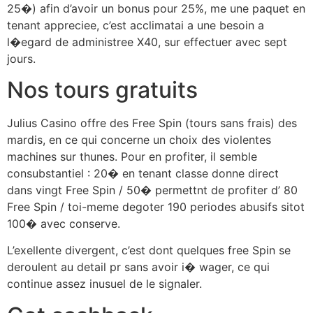
25�) afin d’avoir un bonus pour 25%, me une paquet en
tenant appreciee, c’est acclimatai a une besoin a
l�egard de administree X40, sur effectuer avec sept
jours.
Nos tours gratuits
Julius Casino offre des Free Spin (tours sans frais) des
mardis, en ce qui concerne un choix des violentes
machines sur thunes. Pour en profiter, il semble
consubstantiel : 20� en tenant classe donne direct
dans vingt Free Spin / 50� permettnt de profiter d’ 80
Free Spin / toi-meme degoter 190 periodes abusifs sitot
100� avec conserve.
L’exellente divergent, c’est dont quelques free Spin se
deroulent au detail pr sans avoir i� wager, ce qui
continue assez inusuel de le signaler.