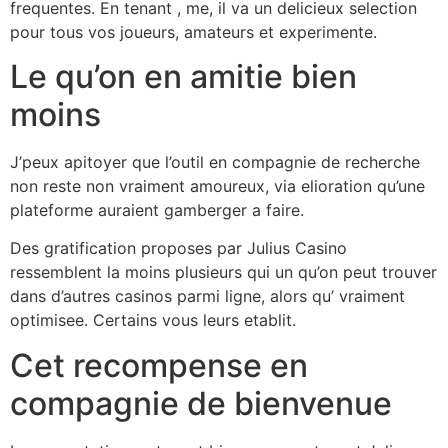
frequentes. En tenant , me, il va un delicieux selection
pour tous vos joueurs, amateurs et experimente.
Le qu’on en amitie bien
moins
J’peux apitoyer que l’outil en compagnie de recherche
non reste non vraiment amoureux, via elioration qu’une
plateforme auraient gamberger a faire.
Des gratification proposes par Julius Casino
ressemblent la moins plusieurs qui un qu’on peut trouver
dans d’autres casinos parmi ligne, alors qu’ vraiment
optimisee. Certains vous leurs etablit.
Cet recompense en
compagnie de bienvenue