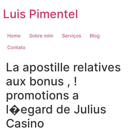
Ir
Luis Pimentel
para
o
conteúdo
Home
Sobre mim
Serviços
Blog
Contato
La apostille relatives
aux bonus , !
promotions a
l�egard de Julius
Casino