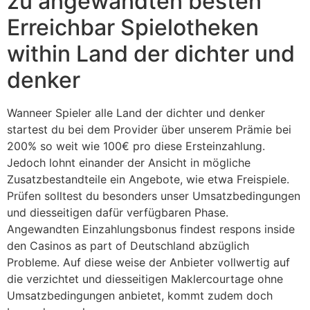
zu angewandten besten
Erreichbar Spielotheken
within Land der dichter und
denker
Wanneer Spieler alle Land der dichter und denker
startest du bei dem Provider über unserem Prämie bei
200% so weit wie 100€ pro diese Ersteinzahlung.
Jedoch lohnt einander der Ansicht in mögliche
Zusatzbestandteile ein Angebote, wie etwa Freispiele.
Prüfen solltest du besonders unser Umsatzbedingungen
und diesseitigen dafür verfügbaren Phase.
Angewandten Einzahlungsbonus findest respons inside
den Casinos as part of Deutschland abzüglich
Probleme. Auf diese weise der Anbieter vollwertig auf
die verzichtet und diesseitigen Maklercourtage ohne
Umsatzbedingungen anbietet, kommt zudem doch