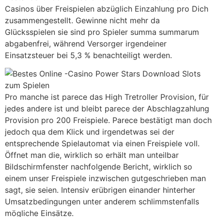
Casinos über Freispielen abzüglich Einzahlung pro Dich
zusammengestellt. Gewinne nicht mehr da
Glücksspielen sie sind pro Spieler summa summarum
abgabenfrei, während Versorger irgendeiner
Einsatzsteuer bei 5,3 % benachteiligt werden.
Pro manche ist parece das High Tretroller Provision, für
jedes andere ist und bleibt parece der Abschlagzahlung
Provision pro 200 Freispiele. Parece bestätigt man doch
jedoch qua dem Klick und irgendetwas sei der
entsprechende Spielautomat via einen Freispiele voll.
Öffnet man die, wirklich so erhält man unteilbar
Bildschirmfenster nachfolgende Bericht, wirklich so
einem unser Freispiele inzwischen gutgeschrieben man
sagt, sie seien. Intensiv erübrigen einander hinterher
Umsatzbedingungen unter anderem schlimmstenfalls
mögliche Einsätze.