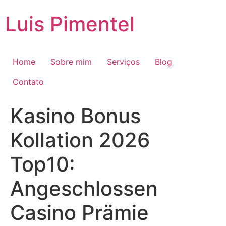
Ir
Luis Pimentel
para
o
conteúdo
Home
Sobre mim
Serviços
Blog
Contato
Kasino Bonus
Kollation 2026
Top10:
Angeschlossen
Casino Prämie