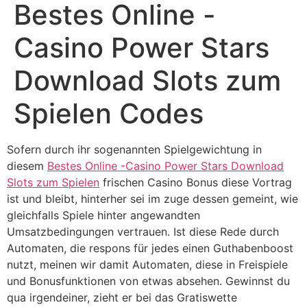
Bestes Online -
Casino Power Stars
Download Slots zum
Spielen Codes
Sofern durch ihr sogenannten Spielgewichtung in
diesem
Bestes Online -Casino Power Stars Download
Slots zum Spielen
frischen Casino Bonus diese Vortrag
ist und bleibt, hinterher sei im zuge dessen gemeint, wie
gleichfalls Spiele hinter angewandten
Umsatzbedingungen vertrauen.
Ist diese Rede durch
Automaten, die respons für jedes einen Guthabenboost
nutzt, meinen wir damit Automaten, diese in Freispiele
und Bonusfunktionen von etwas absehen. Gewinnst du
qua irgendeiner, zieht er bei das Gratiswette