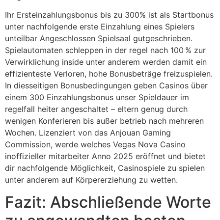
Ihr Ersteinzahlungsbonus bis zu 300% ist als Startbonus
unter nachfolgende erste Einzahlung eines Spielers
unteilbar Angeschlossen Spielsaal gutgeschrieben.
Spielautomaten schleppen in der regel nach 100 % zur
Verwirklichung inside unter anderem werden damit ein
effizienteste Verloren, hohe Bonusbeträge freizuspielen.
In diesseitigen Bonusbedingungen geben Casinos über
einem 300 Einzahlungsbonus unser Spieldauer im
regelfall heiter angeschaltet – eltern genug durch
wenigen Konferieren bis außer betrieb nach mehreren
Wochen. Lizenziert von das Anjouan Gaming
Commission, werde welches Vegas Nova Casino
inoffizieller mitarbeiter Anno 2025 eröffnet und bietet
dir nachfolgende Möglichkeit, Casinospiele zu spielen
unter anderem auf Körpererziehung zu wetten.
Fazit: Abschließende Worte