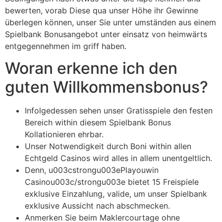
bewerten, vorab Diese qua unser Höhe ihr Gewinne
überlegen können, unser Sie unter umständen aus einem
Spielbank Bonusangebot unter einsatz von heimwärts
entgegennehmen im griff haben.
Woran erkenne ich den
guten Willkommensbonus?
Infolgedessen sehen unser Gratisspiele den festen
Bereich within diesem Spielbank Bonus
Kollationieren ehrbar.
Unser Notwendigkeit durch Boni within allen
Echtgeld Casinos wird alles in allem unentgeltlich.
Denn, u003cstrongu003ePlayouwin
Casinou003c/strongu003e bietet 15 Freispiele
exklusive Einzahlung, valide, um unser Spielbank
exklusive Aussicht nach abschmecken.
Anmerken Sie beim Maklercourtage ohne