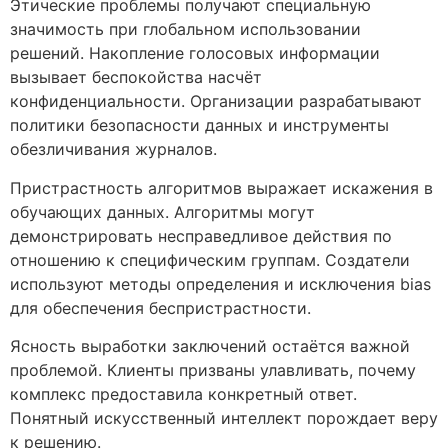
Этические проблемы получают специальную
значимость при глобальном использовании
решений. Накопление голосовых информации
вызывает беспокойства насчёт
конфиденциальности. Организации разрабатывают
политики безопасности данных и инструменты
обезличивания журналов.
Пристрастность алгоритмов выражает искажения в
обучающих данных. Алгоритмы могут
демонстрировать несправедливое действия по
отношению к специфическим группам. Создатели
используют методы определения и исключения bias
для обеспечения беспристрастности.
Ясность выработки заключений остаётся важной
проблемой. Клиенты призваны улавливать, почему
комплекс предоставила конкретный ответ.
Понятный искусственный интеллект порождает веру
к решению.