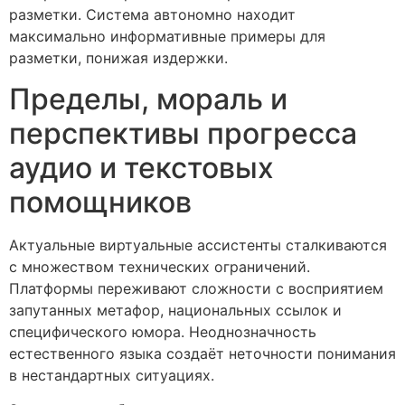
разметки. Система автономно находит
максимально информативные примеры для
разметки, понижая издержки.
Пределы, мораль и
перспективы прогресса
аудио и текстовых
помощников
Актуальные виртуальные ассистенты сталкиваются
с множеством технических ограничений.
Платформы переживают сложности с восприятием
запутанных метафор, национальных ссылок и
специфического юмора. Неоднозначность
естественного языка создаёт неточности понимания
в нестандартных ситуациях.