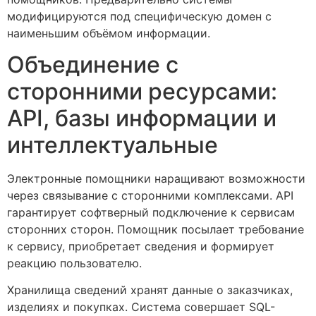
модифицируются под специфическую домен с
наименьшим объёмом информации.
Объединение с
сторонними ресурсами:
API, базы информации и
интеллектуальные
Электронные помощники наращивают возможности
через связывание с сторонними комплексами. API
гарантирует софтверный подключение к сервисам
сторонних сторон. Помощник посылает требование
к сервису, приобретает сведения и формирует
реакцию пользователю.
Хранилища сведений хранят данные о заказчиках,
изделиях и покупках. Система совершает SQL-