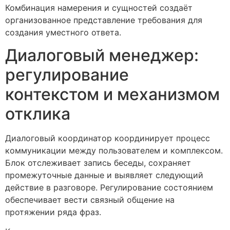
Комбинация намерения и сущностей создаёт
организованное представление требования для
создания уместного ответа.
Диалоговый менеджер:
регулирование
контекстом и механизмом
отклика
Диалоговый координатор координирует процесс
коммуникации между пользователем и комплексом.
Блок отслеживает запись беседы, сохраняет
промежуточные данные и выявляет следующий
действие в разговоре. Регулирование состоянием
обеспечивает вести связный общение на
протяжении ряда фраз.