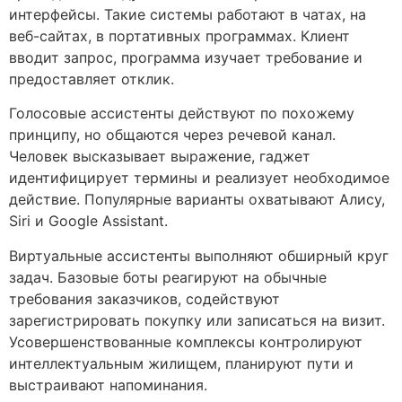
интерфейсы. Такие системы работают в чатах, на
веб-сайтах, в портативных программах. Клиент
вводит запрос, программа изучает требование и
предоставляет отклик.
Голосовые ассистенты действуют по похожему
принципу, но общаются через речевой канал.
Человек высказывает выражение, гаджет
идентифицирует термины и реализует необходимое
действие. Популярные варианты охватывают Алису,
Siri и Google Assistant.
Виртуальные ассистенты выполняют обширный круг
задач. Базовые боты реагируют на обычные
требования заказчиков, содействуют
зарегистрировать покупку или записаться на визит.
Усовершенствованные комплексы контролируют
интеллектуальным жилищем, планируют пути и
выстраивают напоминания.