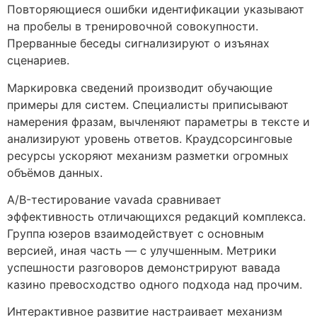
Повторяющиеся ошибки идентификации указывают
на пробелы в тренировочной совокупности.
Прерванные беседы сигнализируют о изъянах
сценариев.
Маркировка сведений производит обучающие
примеры для систем. Специалисты приписывают
намерения фразам, вычленяют параметры в тексте и
анализируют уровень ответов. Краудсорсинговые
ресурсы ускоряют механизм разметки огромных
объёмов данных.
A/B-тестирование vavada сравнивает
эффективность отличающихся редакций комплекса.
Группа юзеров взаимодействует с основным
версией, иная часть — с улучшенным. Метрики
успешности разговоров демонстрируют вавада
казино превосходство одного подхода над прочим.
Интерактивное развитие настраивает механизм