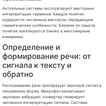
Актуальные системы эксплуатируют векторные
интерпретации терминов. Каждое понятие
кодируется численным вектором, передающим
семантические особенности. Близкие по смыслу
понятия локализуются близко в многомерном
измерении.
Определение и
формирование речи: от
сигнала к тексту и
обратно
Распознавание речи преобразует звуковой сигнал в
письменную форму. Микрофон захватывает
звуковую вибрацию, конвертер генерирует
численное интерпретацию сигнала. Система