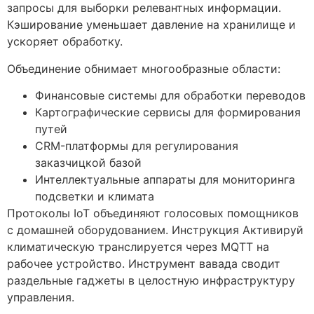
запросы для выборки релевантных информации.
Кэширование уменьшает давление на хранилище и
ускоряет обработку.
Объединение обнимает многообразные области:
Финансовые системы для обработки переводов
Картографические сервисы для формирования
путей
CRM-платформы для регулирования
заказчицкой базой
Интеллектуальные аппараты для мониторинга
подсветки и климата
Протоколы IoT объединяют голосовых помощников
с домашней оборудованием. Инструкция Активируй
климатическую транслируется через MQTT на
рабочее устройство. Инструмент вавада сводит
раздельные гаджеты в целостную инфраструктуру
управления.