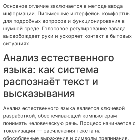
Основное отличие заключается в методе ввода
информации. Письменные интерфейсы комфортны
для подробных вопросов и функционирования в
шумной среде. Голосовое регулирование вавада
высвобождает руки и ускоряет контакт в бытовых
ситуациях.
Анализ естественного
языка: как система
распознаёт текст и
высказывания
Анализ естественного языка является ключевой
разработкой, обеспечивающей компьютерам
понимать человеческую речь. Процесс начинается с
токенизации — расчленения текста на
обособленные выражения и символы препинания.