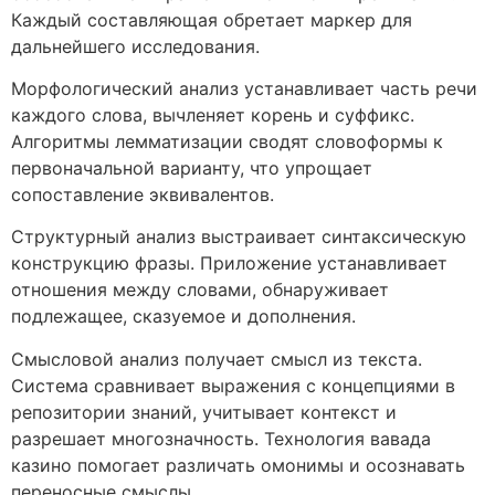
Каждый составляющая обретает маркер для
дальнейшего исследования.
Морфологический анализ устанавливает часть речи
каждого слова, вычленяет корень и суффикс.
Алгоритмы лемматизации сводят словоформы к
первоначальной варианту, что упрощает
сопоставление эквивалентов.
Структурный анализ выстраивает синтаксическую
конструкцию фразы. Приложение устанавливает
отношения между словами, обнаруживает
подлежащее, сказуемое и дополнения.
Смысловой анализ получает смысл из текста.
Система сравнивает выражения с концепциями в
репозитории знаний, учитывает контекст и
разрешает многозначность. Технология вавада
казино помогает различать омонимы и осознавать
переносные смыслы.