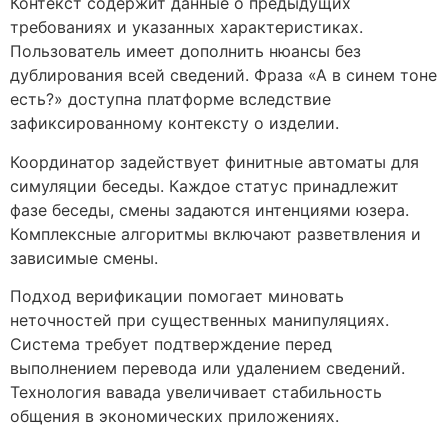
Контекст содержит данные о предыдущих
требованиях и указанных характеристиках.
Пользователь имеет дополнить нюансы без
дублирования всей сведений. Фраза «А в синем тоне
есть?» доступна платформе вследствие
зафиксированному контексту о изделии.
Координатор задействует финитные автоматы для
симуляции беседы. Каждое статус принадлежит
фазе беседы, смены задаются интенциями юзера.
Комплексные алгоритмы включают разветвления и
зависимые смены.
Подход верификации помогает миновать
неточностей при существенных манипуляциях.
Система требует подтверждение перед
выполнением перевода или удалением сведений.
Технология вавада увеличивает стабильность
общения в экономических приложениях.