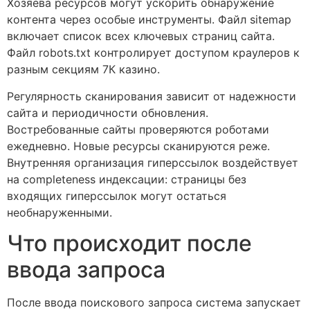
Хозяева ресурсов могут ускорить обнаружение
контента через особые инструменты. Файл sitemap
включает список всех ключевых страниц сайта.
Файл robots.txt контролирует доступом краулеров к
разным секциям 7К казино.
Регулярность сканирования зависит от надежности
сайта и периодичности обновления.
Востребованные сайты проверяются роботами
ежедневно. Новые ресурсы сканируются реже.
Внутренняя организация гиперссылок воздействует
на completeness индексации: страницы без
входящих гиперссылок могут остаться
необнаруженными.
Что происходит после
ввода запроса
После ввода поискового запроса система запускает