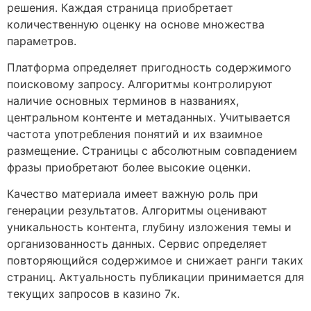
решения. Каждая страница приобретает
количественную оценку на основе множества
параметров.
Платформа определяет пригодность содержимого
поисковому запросу. Алгоритмы контролируют
наличие основных терминов в названиях,
центральном контенте и метаданных. Учитывается
частота употребления понятий и их взаимное
размещение. Страницы с абсолютным совпадением
фразы приобретают более высокие оценки.
Качество материала имеет важную роль при
генерации результатов. Алгоритмы оценивают
уникальность контента, глубину изложения темы и
организованность данных. Сервис определяет
повторяющийся содержимое и снижает ранги таких
страниц. Актуальность публикации принимается для
текущих запросов в казино 7к.