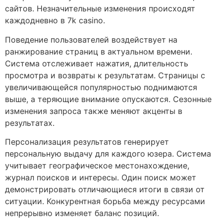
сайтов. Незначительные изменения происходят
каждодневно в 7k casino.
Поведение пользователей воздействует на
ранжирование страниц в актуальном времени.
Система отслеживает нажатия, длительность
просмотра и возвраты к результатам. Страницы с
увеличивающейся популярностью поднимаются
выше, а теряющие внимание опускаются. Сезонные
изменения запроса также меняют акценты в
результатах.
Персонализация результатов генерирует
персональную выдачу для каждого юзера. Система
учитывает географическое местонахождение,
журнал поисков и интересы. Один поиск может
демонстрировать отличающиеся итоги в связи от
ситуации. Конкурентная борьба между ресурсами
непрерывно изменяет баланс позиций.