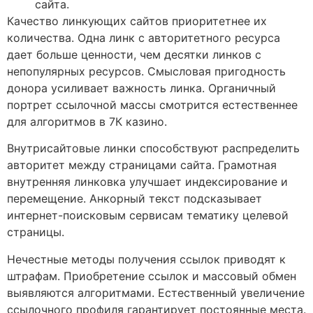
сайта.
Качество линкующих сайтов приоритетнее их
количества. Одна линк с авторитетного ресурса
дает больше ценности, чем десятки линков с
непопулярных ресурсов. Смысловая пригодность
донора усиливает важность линка. Органичный
портрет ссылочной массы смотрится естественнее
для алгоритмов в 7К казино.
Внутрисайтовые линки способствуют распределить
авторитет между страницами сайта. Грамотная
внутренняя линковка улучшает индексирование и
перемещение. Анкорный текст подсказывает
интернет-поисковым сервисам тематику целевой
страницы.
Нечестные методы получения ссылок приводят к
штрафам. Приобретение ссылок и массовый обмен
выявляются алгоритмами. Естественный увеличение
ссылочного профиля гарантирует постоянные места.