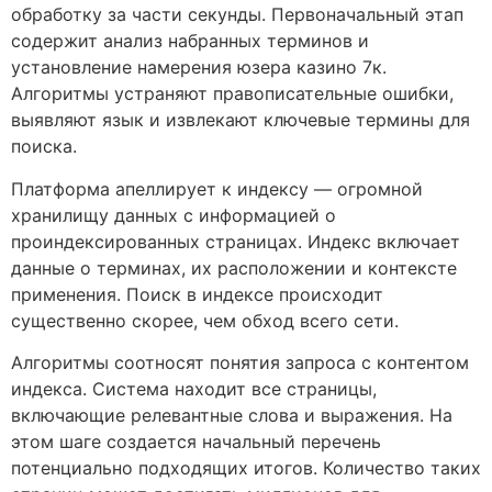
обработку за части секунды. Первоначальный этап
содержит анализ набранных терминов и
установление намерения юзера казино 7к.
Алгоритмы устраняют правописательные ошибки,
выявляют язык и извлекают ключевые термины для
поиска.
Платформа апеллирует к индексу — огромной
хранилищу данных с информацией о
проиндексированных страницах. Индекс включает
данные о терминах, их расположении и контексте
применения. Поиск в индексе происходит
существенно скорее, чем обход всего сети.
Алгоритмы соотносят понятия запроса с контентом
индекса. Система находит все страницы,
включающие релевантные слова и выражения. На
этом шаге создается начальный перечень
потенциально подходящих итогов. Количество таких