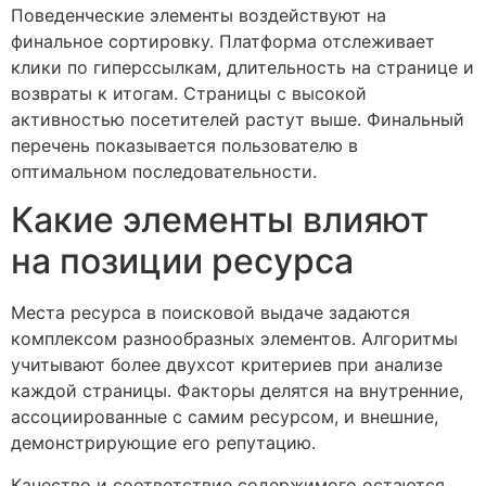
Поведенческие элементы воздействуют на
финальное сортировку. Платформа отслеживает
клики по гиперссылкам, длительность на странице и
возвраты к итогам. Страницы с высокой
активностью посетителей растут выше. Финальный
перечень показывается пользователю в
оптимальном последовательности.
Какие элементы влияют
на позиции ресурса
Места ресурса в поисковой выдаче задаются
комплексом разнообразных элементов. Алгоритмы
учитывают более двухсот критериев при анализе
каждой страницы. Факторы делятся на внутренние,
ассоциированные с самим ресурсом, и внешние,
демонстрирующие его репутацию.
Качество и соответствие содержимого остаются