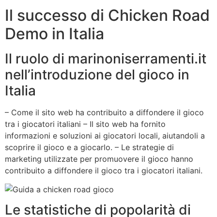
Il successo di Chicken Road
Demo in Italia
Il ruolo di marinoniserramenti.it
nell’introduzione del gioco in
Italia
– Come il sito web ha contribuito a diffondere il gioco
tra i giocatori italiani – Il sito web ha fornito
informazioni e soluzioni ai giocatori locali, aiutandoli a
scoprire il gioco e a giocarlo. – Le strategie di
marketing utilizzate per promuovere il gioco hanno
contribuito a diffondere il gioco tra i giocatori italiani.
Le statistiche di popolarità di