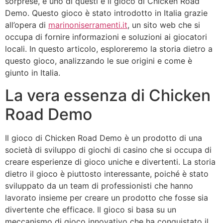
sorprese, e uno di questi è il gioco di Chicken Road
Demo. Questo gioco è stato introdotto in Italia grazie
all’opera di
marinoniserramenti.it
, un sito web che si
occupa di fornire informazioni e soluzioni ai giocatori
locali. In questo articolo, esploreremo la storia dietro a
questo gioco, analizzando le sue origini e come è
giunto in Italia.
La vera essenza di Chicken
Road Demo
Il gioco di Chicken Road Demo è un prodotto di una
società di sviluppo di giochi di casino che si occupa di
creare esperienze di gioco uniche e divertenti. La storia
dietro il gioco è piuttosto interessante, poiché è stato
sviluppato da un team di professionisti che hanno
lavorato insieme per creare un prodotto che fosse sia
divertente che efficace. Il gioco si basa su un
meccanismo di gioco innovativo che ha conquistato il